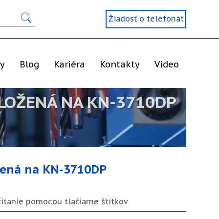
Žiadosť o telefonát
ly
Blog
Kariéra
Kontakty
Video
LOŽENÁ NA KN-3710DP
žená na KN-3710DP
ítanie pomocou tlačiarne štítkov