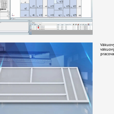
Vákuový
vákuový
pracova