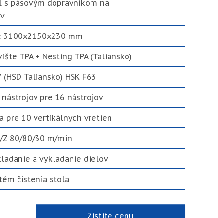
l s pásovým dopravníkom na
ov
a: 3100x2150x230 mm
ište TPA + Nesting TPA (Taliansko)
W (HSD Taliansko) HSK F63
nástrojov pre 16 nástrojov
a pre 10 vertikálnych vretien
Y/Z 80/80/30 m/min
ladanie a vykladanie dielov
tém čistenia stola
Zistite cenu