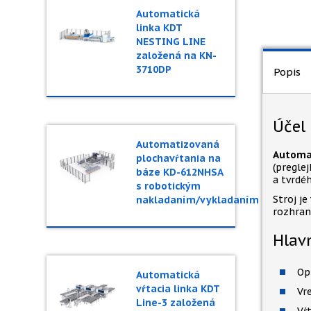
Automatická
linka KDT
NESTING LINE
založená na KN-
3710DP
Popis
Účel
Automatizovaná
Automat
plochavŕtania na
(pregle
báze KD-612NHSA
a tvrdéh
s robotickým
Stroj j
nakladaním/vykladaním
rozhran
Hlavn
Op
Automatická
vŕtacia linka KDT
Vr
Line-3 založená