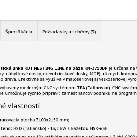
Špecifikácia
Požiadavky a schémy
(3)
ická linka KDT NESTING LINE na báze KN-3710DP
je určená na 
jky, nábytkové dosky, drevotrieskové dosky, MDF), rôznych komp
o dreva. Efektívne sa využíva v malosériovej aj veľkosériovej výro
e vybavený moderným CNC systémom
TPA (Taliansko)
. CNC systém
ie umožňuje rýchlo pripraviť zamestnancov podniku na programov
é vlastnosti
racovacia plocha 3100x2150 mm;
eteno: HSD (Taliansko) - 13,2 kW s kazetou HSK-63F;