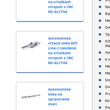
Vŕ
na vŕtačkách
strojoch s CNC
Se
KD-612THA
Rý
Me
Ov
Tp
Automatická
KD
vŕtacia linka KDT
di
Line-2 založená
Vý
na vŕtačkách
strojoch s CNC
6 
KD-612THA
Me
Me
Sn
Dv
Automatická
Pr
linka na
spracovanie
Ko
dverí
Pn