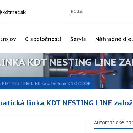
@kdtmac.sk
trojov
O spoločnosti
Servis
Náhradné die
INKA KDT NESTING LINE ZA
a KDT NESTING LINE založená na KN-3710DP
atická linka KDT NESTING LINE zalo
Automatické nač