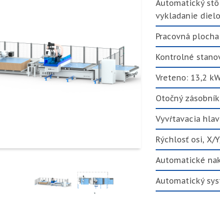
Automatický stô
vykladanie diel
Pracovná ploch
Kontrolné stanov
Vreteno: 13,2 k
Otočný zásobník 
Vyvŕtavacia hlav
Rýchlosť osi, X/
Automatické nak
Automatický sys