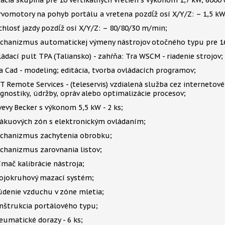
tacia skupina pre 10 vertikálnych vretien s výkonom 1,7 kW, 600
rvomotory na pohyb portálu a vretena pozdĺž osí X/Y/Z: – 1,5 kW
chlosť jazdy pozdĺž osí X/Y/Z: – 80/80/30 m/min;
chanizmus automatickej výmeny nástrojov otočného typu pre 16
ládací pult TPA (Taliansko) - zahŕňa: Tra WSCM - riadenie strojov;
a Cad - modeling; editácia, tvorba ovládacích programov;
T Remote Services - (teleservis) vzdialená služba cez interneto
agnostiky, údržby, opráv alebo optimalizácie procesov;
vevy Becker s výkonom 5,5 kW - 2 ks;
vákuových zón s elektronickým ovládaním;
chanizmus zachytenia obrobku;
chanizmus zarovnania listov;
ímač kalibrácie nástroja;
ojokruhový mazací systém;
údenie vzduchu v zóne mletia;
nštrukcia portálového typu;
eumatické dorazy - 6 ks;