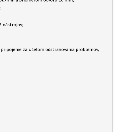
0 ot./min a priemerom otvoru 10 mm;
;
 nástrojov;
vé pripojenie za účelom odstraňovania problémov,