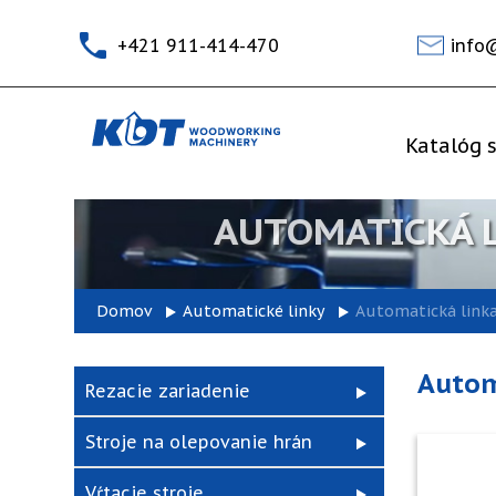
+421 911-414-470
info
Katalóg s
AUTOMATICKÁ L
Domov
Automatické linky
Automatická link
Autom
Rezacie zariadenie
Stroje na olepovanie hrán
Vŕtacie stroje