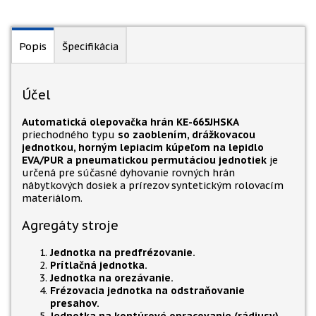
Popis
Špecifikácia
Účel
Automatická olepovačka hrán KE-665JHSKA
priechodného typu
so zaoblením, drážkovacou
jednotkou, horným lepiacim kúpeľom na lepidlo
EVA/PUR a pneumatickou permutáciou jednotiek
je
určená pre súčasné dyhovanie rovných hrán
nábytkových dosiek a prírezov syntetickým rolovacím
materiálom.
Agregáty stroje
Jednotka na predfrézovanie.
Prítlačná jednotka.
Jednotka na orezávanie.
Frézovacia jednotka na odstraňovanie
presahov.
Jednotka na kontúrové opracovanie (rádiusy).