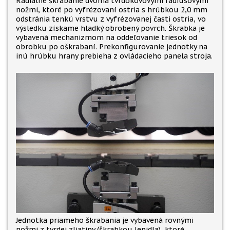
Radiálne škrabanie dvoma tvrdokovovými rádiusovými
nožmi, ktoré po vyfrézovaní ostria s hrúbkou 2,0 mm
odstránia tenkú vrstvu z vyfrézovanej časti ostria, vo
výsledku získame hladký obrobený povrch. Škrabka je
vybavená mechanizmom na oddeľovanie triesok od
obrobku po oškrabaní. Prekonfigurovanie jednotky na
inú hrúbku hrany prebieha z ovládacieho panela stroja.
Jednotka priameho škrabania je vybavená rovnými
nožmi z tvrdej zliatiny (škrabkou lepidla), ktoré