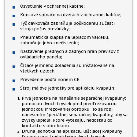
Osvetlenie v ochrannej kabíne;
Koncové spínače na dverách v ochrannej kabíne;
Tyč dávkovača zabraňuje poškodeniu súčastí
stroja počas prevádzky;
Pneumatická klapka na lepiacom valčeku,
zabraňuje jeho znečisteniu;
Nastavenie predných a zadných hrán previsov z
ovládacieho panela;
Čítače jemného doladenia sú inštalované na
všetkých uzloch.
Prevedenie podľa noriem CE.
Stroj má dve jednotky pre aplikáciu kvapalín:
Prvá jednotka na nanášanie separačnej kvapaliny:
pomocou dvoch trysiek pred predfrézovacou
jednotkou (frézovanie) obrobku. To sa robí
nanesením špeciálnej separačnej kvapaliny, aby sa
zvyšky lepidla, ktoré vytekajú, nedostali do
kontaktu s obrobkom.
Druhá jednotka na aplikáciu leštiacej kvapaliny
funguje prostredníctvom dvoch trysiek