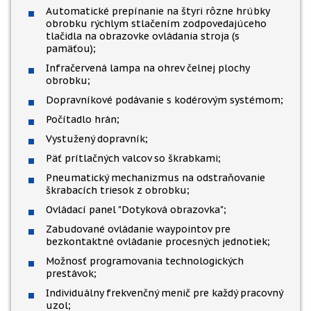
Automatické prepínanie na štyri rôzne hrúbky
obrobku rýchlym stlačením zodpovedajúceho
tlačidla na obrazovke ovládania stroja (s
pamäťou);
Infračervená lampa na ohrev čelnej plochy
obrobku;
Dopravníkové podávanie s kodérovým systémom;
Počítadlo hrán;
Vystužený dopravník;
Päť prítlačných valcov so škrabkami;
Pneumatický mechanizmus na odstraňovanie
škrabacích triesok z obrobku;
Ovládací panel "Dotyková obrazovka";
Zabudované ovládanie waypointov pre
bezkontaktné ovládanie procesných jednotiek;
Možnosť programovania technologických
prestávok;
Individuálny frekvenčný menič pre každý pracovný
uzol;