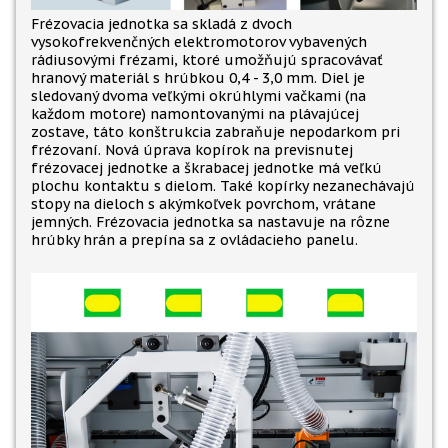
Frézovacia jednotka sa skladá z dvoch
vysokofrekvenčných elektromotorov vybavených
rádiusovými frézami, ktoré umožňujú spracovávať
hranový materiál s hrúbkou 0,4 - 3,0 mm. Diel je
sledovaný dvoma veľkými okrúhlymi vačkami (na
každom motore) namontovanými na plávajúcej
zostave, táto konštrukcia zabraňuje nepodarkom pri
frézovaní. Nová úprava kopírok na previsnutej
frézovacej jednotke a škrabacej jednotke má veľkú
plochu kontaktu s dielom. Také kopírky nezanechávajú
stopy na dieloch s akýmkoľvek povrchom, vrátane
jemných. Frézovacia jednotka sa nastavuje na rôzne
hrúbky hrán a prepína sa z ovládacieho panelu.