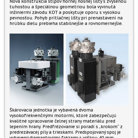
Nová konštrukcia stĺpov hornej nosnej lišty s zvýšenou
tuhosťou a špeciálnou geometriou bola vyvinutá
inžiniermi závodu KDT a poskytuje oporu s vysokou
pevnosťou. Pohyb prítlačnej lišty pri prenastavení na
hrúbku dielu prebieha stabilnejšie a rovnomernejšie.
Škárovacia jednotka je vybavená dvoma
vysokofrekvenčnými motormi, ktoré zabezpečujú
kvalitné spracovanie čelnej strany materiálu pred
lepením hrany. Predfrézovanie si poradí s „krokom“ z
predrezávacej píly a trieskami. Predspojovaný spoj je
vybavený diamantovými frézami s výškou 40 mm