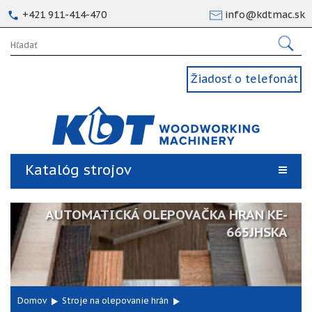
+421 911-414-470
info@kdtmac.sk
Žiadosť o telefonát
Katalóg strojov
AUTOMATICKÁ OLEPOVAČKA HRAN KE-
665JHSKA
Domov
Stroje na olepovanie hrán