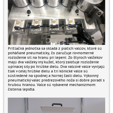
Prítlačná jednotka sa skladá z piatich valcov, ktoré sú
poháňané pneumaticky, čo zaručuje rovnomerné
rozloženie síl na hranu pri lepení. Zo štyroch valčekov
majú dva valčeky iný kužeľ, ktorý zaisťuje rozloženie
upínacej sily po hrúbke dielu. Dva valcové valce vyvíjajú
tlak v celej hrúbke dielu a tri kónické valce sú
sústredené na spodnej a hornej časti dielu. Výkonný
pneumatický valec predrezového noža si dobre poradí s
hrubou hranou. Valce sú vybavené mechanizmom
čistenia lepidla.