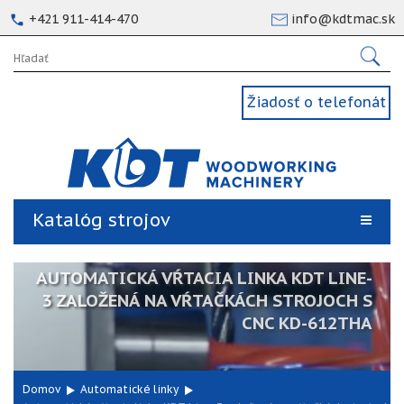
+421 911-414-470
info@kdtmac.sk
Žiadosť o telefonát
Katalóg strojov
AUTOMATICKÁ VŔTACIA LINKA KDT LINE-
3 ZALOŽENÁ NA VŔTAČKÁCH STROJOCH S
CNC KD-612THA
Domov
Automatické linky