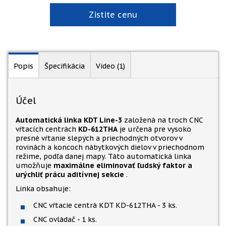
Zistite cenu
Popis
Špecifikácia
Video (1)
Účel
Automatická linka KDT Line-3
založená na troch CNC
vŕtacích centrách
KD-612THA
je určená pre vysoko
presné vŕtanie slepých a priechodných otvorov v
rovinách a koncoch nábytkových dielov v priechodnom
režime, podľa danej mapy. Táto automatická linka
umožňuje
maximálne eliminovať ľudský faktor a
urýchliť prácu aditívnej sekcie
.
Linka obsahuje:
CNC vŕtacie centrá KDT KD-612THA - 3 ks.
CNC ovládač - 1 ks.