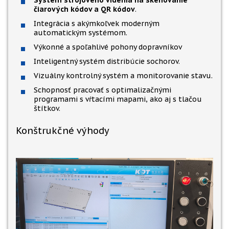
Systém strojového videnia na skenovanie
čiarových kódov a QR kódov
.
Integrácia s akýmkoľvek moderným
automatickým systémom.
Výkonné a spoľahlivé pohony dopravníkov
Inteligentný systém distribúcie sochorov.
Vizuálny kontrolný systém a monitorovanie stavu.
Schopnosť pracovať s optimalizačnými
programami s vŕtacími mapami, ako aj s tlačou
štítkov.
Konštrukčné výhody