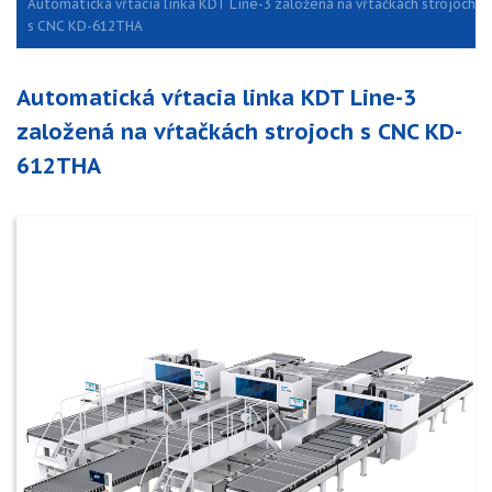
Automatická vŕtacia linka KDT Line-3 založená na vŕtačkách strojoch
s CNC KD-612THA
Automatická vŕtacia linka KDT Line-3
založená na vŕtačkách strojoch s CNC KD-
612THA