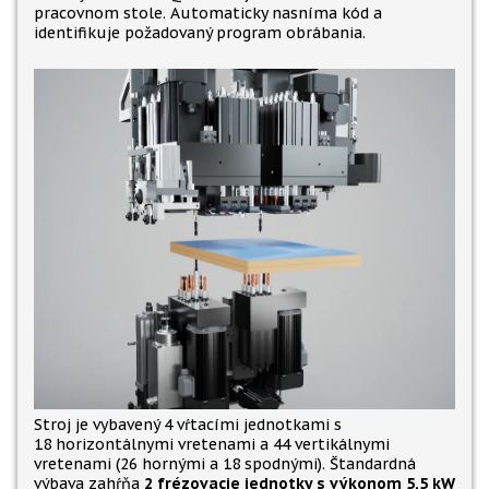
pracovnom stole. Automaticky nasníma kód a
identifikuje požadovaný program obrábania.
Stroj je vybavený 4 vŕtacími jednotkami s
18 horizontálnymi vretenami a 44 vertikálnymi
vretenami (26 hornými a 18 spodnými). Štandardná
výbava zahŕňa
2 frézovacie jednotky s výkonom 5,5 kW