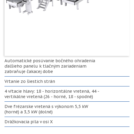
Automatické posúvanie bočného ohradenia
ďalšieho panelu k tlačným zariadeniam
zabraňuje čakacej dobe
Vrtanie zo šiestich strán
4 vŕtacie hlavy: 18 - horizontálne vretená, 44 -
vertikálne vretená (26 - horné, 18 - spodné)
Dve frézarske vretená s výkonom 5,5 kW
(horné) a 3,5 kW (dolné)
Drážkovacia píla v osi X