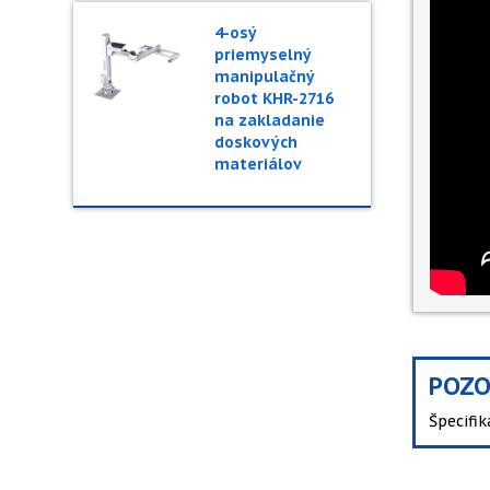
4-osý
priemyselný
manipulačný
robot KHR-2716
na zakladanie
doskových
materiálov
POZO
Špecifi