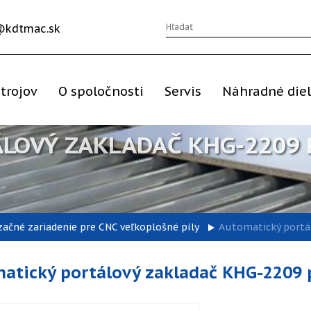
@kdtmac.sk
trojov
O spoločnosti
Servis
Náhradné die
LOVÝ ZAKLADAČ KHG-2209 
ačné zariadenie pre CNC veľkoplošné píly
Automatický portál
atický portálový zakladač KHG-2209 p