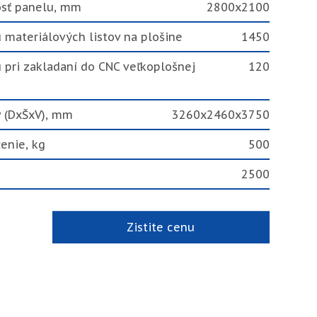
osť panelu, mm
2800х2100
 materiálových listov na plošine
1450
 pri zakladaní do CNC veľkoplošnej
120
 (DxŠxV), mm
3260x2460x3750
enie, kg
500
2500
Zistite cenu