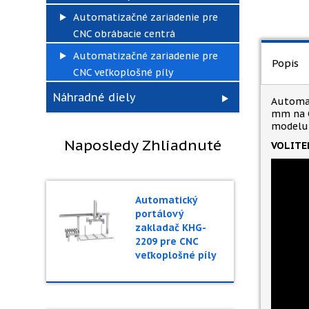
Automatizačné zariadenie pre
CNC obrábacie centrá
Automatizačné zariadenie pre
Popis
CNC veľkoplošné píly
Náhradné diely
Automat
mm na C
modelu 
Naposledy Zhliadnuté
VOLITEĽ
Automatický
portálový
zakladač KHG-
2209 pre CNC
veľkoplošné píly