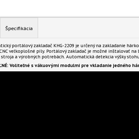
Špecifikácia
ický portálový zakladač KHG-2209 je určený na zakladanie hárk
NC veľkoplošné píly. Portálový zakladač je možné inštalovať na ľ
stroja a výrobných potrebách. Automatická detekcia výšky stohu
NÉ: Voliteľné s vákuovými modulmi pre vkladanie jedného hár