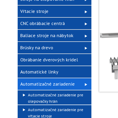
Vŕtacie stroje
CNC obrábacie centrá
Baliace stroje na nábytok
Brúsky na drevo
Obrábanie dverových krídel
Automatické linky
Automatizačné zariadenie
Automatizačné zariadenie pre
olepovačky hrán
Automatizačné zariadenie pre
vŕtacie stroje