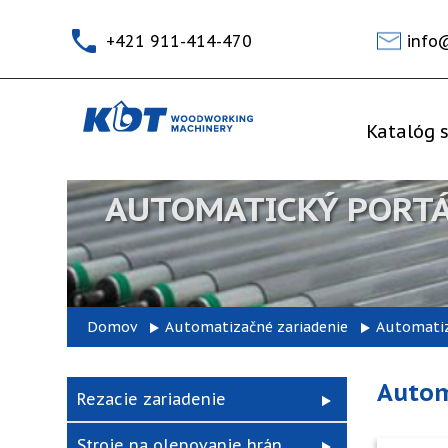
+421 911-414-470
info
Katalóg s
AUTOMATICKÝ PORTÁ
Domov
Automatizačné zariadenie
Automatiz
Autom
Rezacie zariadenie
Stroje na olepovanie hrán