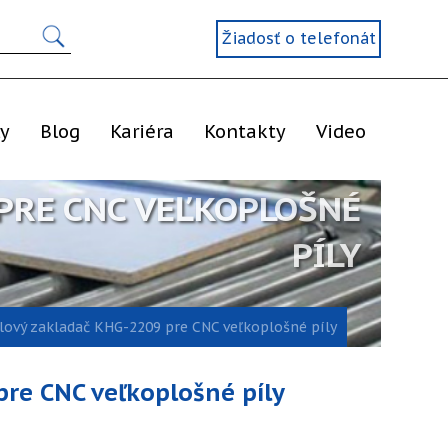
Žiadosť o telefonát
ly
Blog
Kariéra
Kontakty
Video
PRE CNC VEĽKOPLOŠNÉ
PÍLY
ový zakladač KHG-2209 pre CNC veľkoplošné píly
re CNC veľkoplošné píly