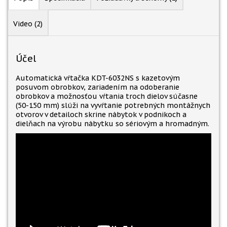
Video (2)
Účel
Automatická vŕtačka KDT-6032NS s kazetovým
posuvom obrobkov, zariadením na odoberanie
obrobkov a možnosťou vŕtania troch dielov súčasne
(50-150 mm) slúži na vyvŕtanie potrebných montážnych
otvorov v detailoch skrine nábytok v podnikoch a
dielňach na výrobu nábytku so sériovým a hromadným.