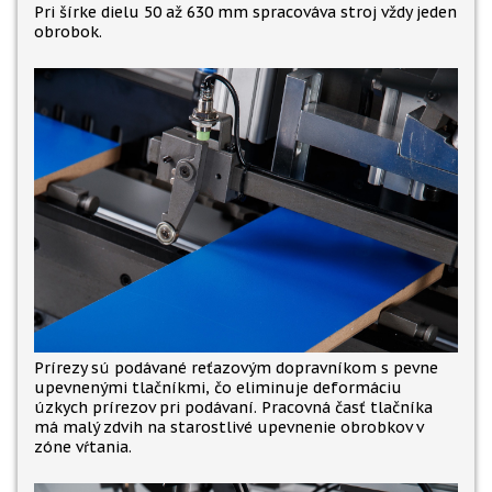
Pri šírke dielu 50 až 630 mm spracováva stroj vždy jeden
obrobok.
Prírezy sú podávané reťazovým dopravníkom s pevne
upevnenými tlačníkmi, čo eliminuje deformáciu
úzkych prírezov pri podávaní. Pracovná časť tlačníka
má malý zdvih na starostlivé upevnenie obrobkov v
zóne vŕtania.