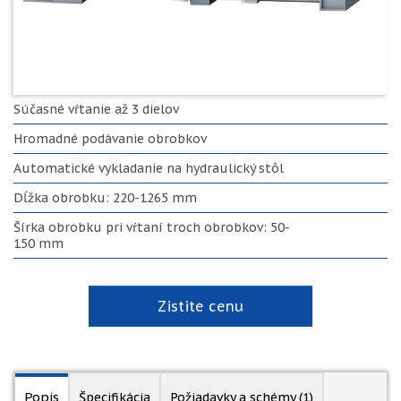
Súčasné vŕtanie až 3 dielov
Hromadné podávanie obrobkov
Automatické vykladanie na hydraulický stôl
Dĺžka obrobku: 220-1265 mm
Šírka obrobku pri vŕtaní troch obrobkov: 50-
150 mm
Zistite cenu
Popis
Špecifikácia
Požiadavky a schémy
(1)