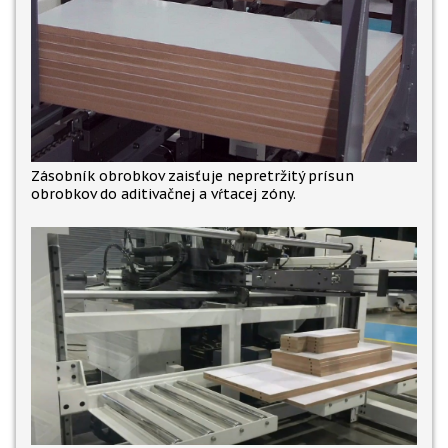
Zásobník obrobkov zaisťuje nepretržitý prísun
obrobkov do aditivačnej a vŕtacej zóny.