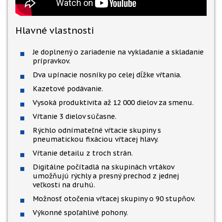
Hlavné vlastnosti
Je doplnený o zariadenie na vykladanie a skladanie
prípravkov.
Dva upínacie nosníky po celej dĺžke vŕtania.
Kazetové podávanie.
Vysoká produktivita až 12 000 dielov za smenu.
Vŕtanie 3 dielov súčasne.
Rýchlo odnímateľné vŕtacie skupiny s
pneumatickou fixáciou vŕtacej hlavy.
Vŕtanie detailu z troch strán.
Digitálne počítadlá na skupinách vrtákov
umožňujú rýchly a presný prechod z jednej
veľkosti na druhú.
Možnosť otočenia vŕtacej skupiny o 90 stupňov.
Výkonné spoľahlivé pohony.