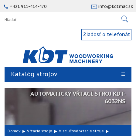
+421 911-414-470
info@kdtmac.sk
Žiadosť o telefonát
Katalóg strojov
AUTOMATICKÝ VŔTACÍ STROJ KDT-
6032NS
Domov
Vŕtacie stroje
Viaclúčové vŕtacie stroje