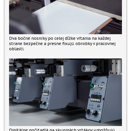
Dva bočné nosníky po celej dĺžke vŕtania na každej
strane bezpečne a presne fixujú obrobky v pracovnej
oblasti.
Digitálne počítadlá na skupinách vrtákov umožňujú