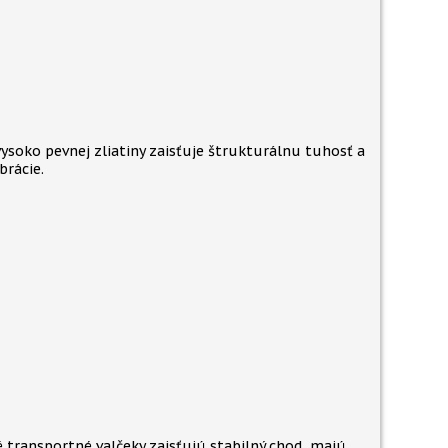
ysoko pevnej zliatiny zaisťuje štrukturálnu tuhosť a
brácie.
é transportné valčeky zaisťujú stabilný chod, majú