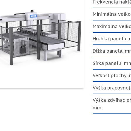
Frekvencia naklá
Minimálna veľko
Maximálna veľk
Hrúbka panelu,
Dĺžka panela, m
Šírka panelu, m
Veľkosť plochy,
Výška pracovnej
Výška zdvíhacieh
mm