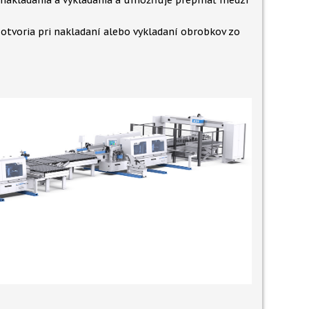
y nakladania a vykladania a umožňuje prepínať medzi
otvoria pri nakladaní alebo vykladaní obrobkov zo