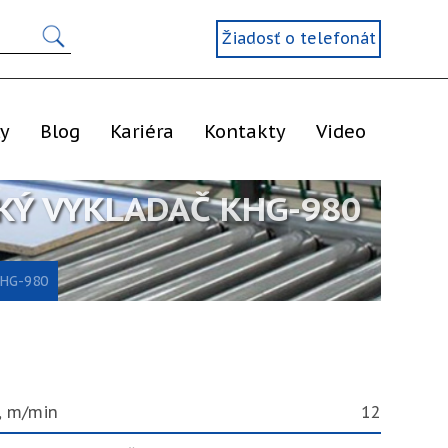
Žiadosť o telefonát
ly
Blog
Kariéra
Kontakty
Video
KÝ VYKLADAČ KHG-980
KHG-980
, m/min
12