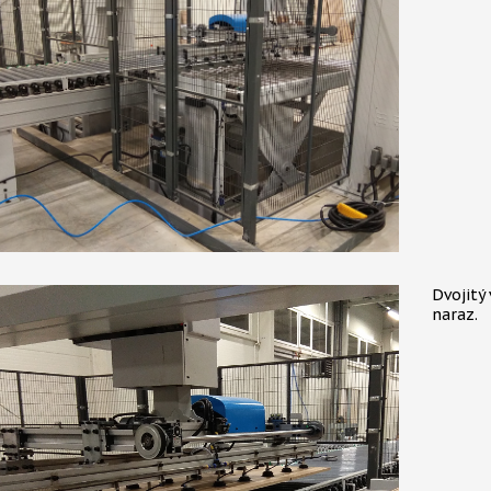
Dvojitý
naraz.