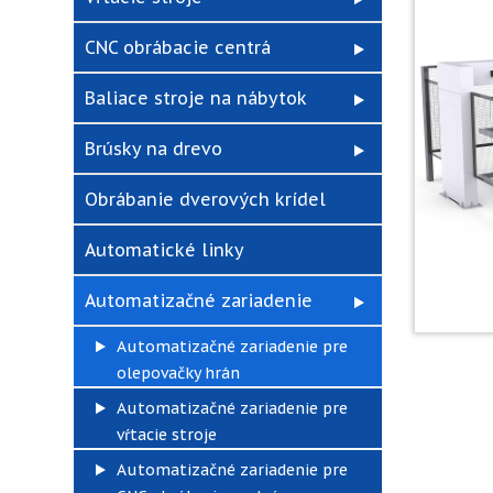
CNC obrábacie centrá
Baliace stroje na nábytok
Brúsky na drevo
Obrábanie dverových krídel
Automatické linky
Automatizačné zariadenie
Automatizačné zariadenie pre
olepovačky hrán
Automatizačné zariadenie pre
vŕtacie stroje
Automatizačné zariadenie pre