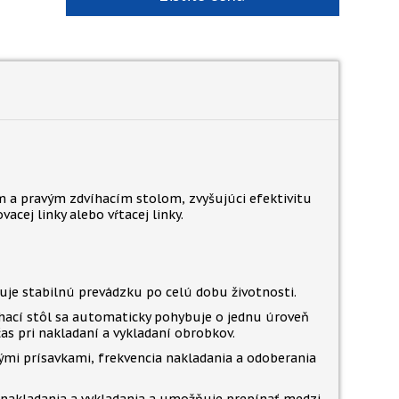
m a pravým zdvíhacím stolom, zvyšujúci efektivitu
cej linky alebo vŕtacej linky.
uje stabilnú prevádzku po celú dobu životnosti.
íhací stôl sa automaticky pohybuje o jednu úroveň
s pri nakladaní a vykladaní obrobkov.
 prísavkami, frekvencia nakladania a odoberania