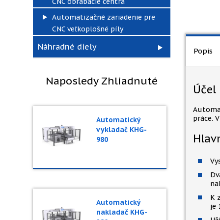
CNC obrábacie centrá
Automatizačné zariadenie pre
CNC veľkoplošné píly
Náhradné diely
Popis
Naposledy Zhliadnuté
Účel
Automat
práce. 
Automatický
vykladač KHG-
Hlavn
980
Vy
Dv
na
K 
Automatický
je
nakladač KHG-