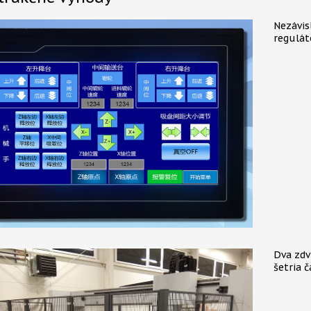
Nezávisl
regulát
Dva zdv
šetria 