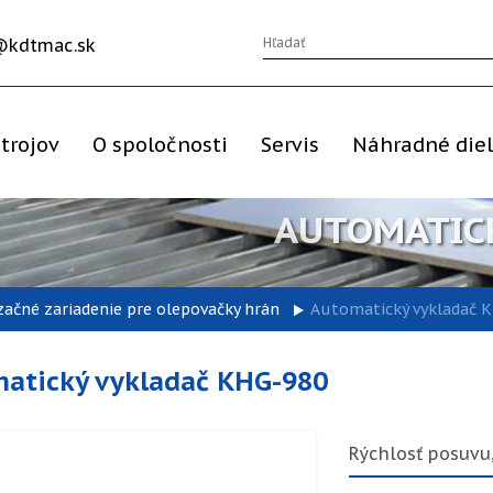
@kdtmac.sk
trojov
O spoločnosti
Servis
Náhradné die
AUTOMATIC
ačné zariadenie pre olepovačky hrán
Automatický vykladač 
atický vykladač KHG-980
Rýchlosť posuvu