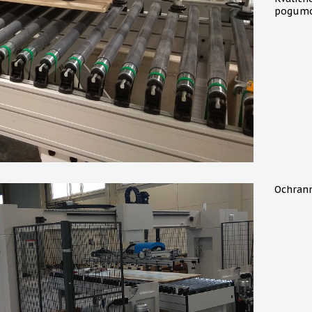
pogumo
Ochrann