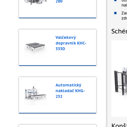
Už
280
na
Za
zd
Sché
Valčekový
dopravník KHC-
333D
Automatický
nakladač KHG-
232
Konš