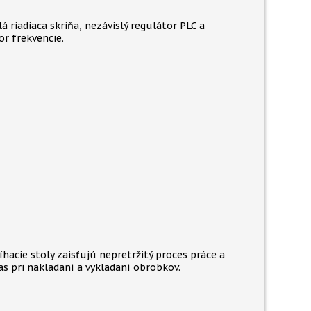
á riadiaca skriňa, nezávislý regulátor PLC a
or frekvencie.
íhacie stoly zaisťujú nepretržitý proces práce a
čas pri nakladaní a vykladaní obrobkov.