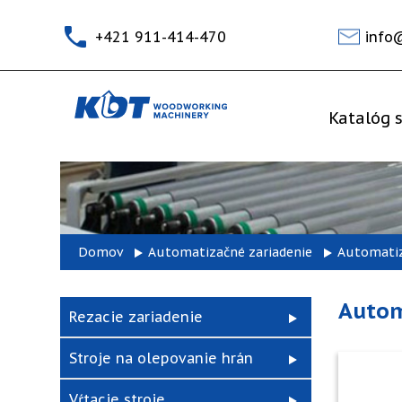
+421 911-414-470
info
Katalóg s
Domov
Automatizačné zariadenie
Automatiz
Autom
Rezacie zariadenie
Stroje na olepovanie hrán
Vŕtacie stroje