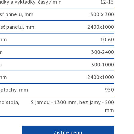
dky a vykládky, časy / min
12-15
sť panelu, mm
300 x 300
osť panelu, mm
2400x1000
 mm
10-60
m
300-2400
m
300-1000
 mm
2400x1000
 plochy, mm
950
o stola,
S jamou - 1300 mm, bez jamy - 500
mm
Zistite cenu