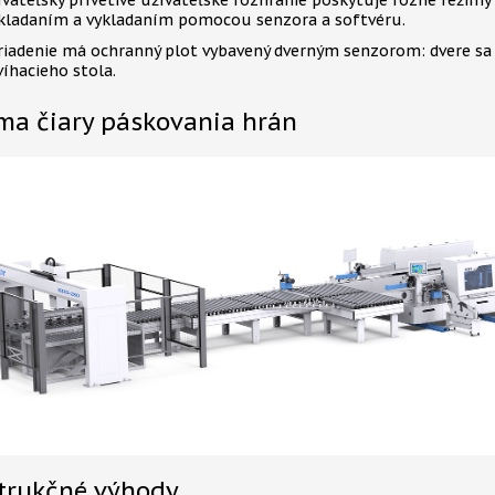
ívateľsky prívetivé užívateľské rozhranie poskytuje rôzne režim
kladaním a vykladaním pomocou senzora a softvéru.
riadenie má ochranný plot vybavený dverným senzorom: dvere sa 
víhacieho stola.
ma čiary páskovania hrán
trukčné výhody