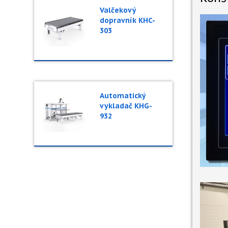
Valčekový
dopravník KHC-
303
Automatický
vykladač KHG-
932