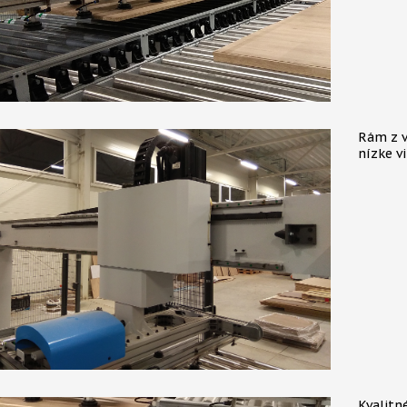
Rám z v
nízke vi
Kvalitn