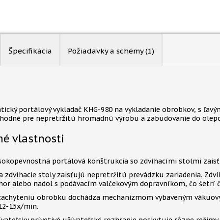
Špecifikácia
Požiadavky a schémy
(1)
ický portálový vykladač KHG-980 na vykladanie obrobkov, s ľavý
Vhodné pre nepretržitú hromadnú výrobu a zabudovanie do olepova
é vlastnosti
sokopevnostná portálová konštrukcia so zdvíhacími stolmi zaisť
a zdvíhacie stoly zaisťujú nepretržitú prevádzku zariadenia. Zdv
hor alebo nadol s podávacím valčekovým dopravníkom, čo šetrí ča
zachyteniu obrobku dochádza mechanizmom vybaveným vákuovými
 12-15x/min.