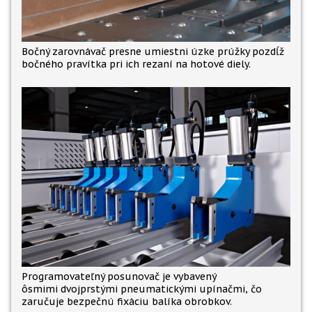
Bočný zarovnávač presne umiestni úzke prúžky pozdĺž
bočného pravítka pri ich rezaní na hotové diely.
Programovateľný posunovač je vybavený
ôsmimi dvojprstými pneumatickými upínačmi, čo
zaručuje bezpečnú fixáciu balíka obrobkov.