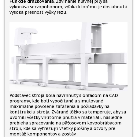
Funkcie drážkovania
. Zdvíhanie hlavnej píly sa
vykonáva servopohonom, vďaka ktorému je dosiahnutá
vysoká presnosť výšky rezu.
Podstavec stroja bola navrhnutý s ohľadom na CAD
programy, kde boli vypočítané a simulované
maximálne povolené zaťaženia a požiadavky na
konštrukciu stroja. Zvárané lôžko sa temperuje, aby sa
uvoľnili všetky vnútorné pnutia v materiáli, následne
prebieha spracovanie na päťosovom kovoobrábacom
stroji, kde sa vyfrézujú všetky plošiny a otvory pre
montáž komponentov a zostáv.