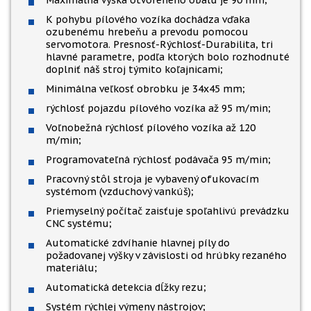
Maximálna výška otvoreného obalu je 90 mm;
K pohybu pílového vozíka dochádza vďaka
ozubenému hrebeňu a prevodu pomocou
servomotora. Presnosť-Rýchlosť-Durabilita, tri
hlavné parametre, podľa ktorých bolo rozhodnuté
doplniť náš stroj týmito koľajnicami;
Minimálna veľkosť obrobku je 34x45 mm;
rýchlosť pojazdu pílového vozíka až 95 m/min;
Voľnobežná rýchlosť pílového vozíka až 120
m/min;
Programovateľná rýchlosť podávača 95 m/min;
Pracovný stôl stroja je vybavený ofukovacím
systémom (vzduchový vankúš);
Priemyselný počítač zaisťuje spoľahlivú prevádzku
CNC systému;
Automatické zdvíhanie hlavnej píly do
požadovanej výšky v závislosti od hrúbky rezaného
materiálu;
Automatická detekcia dĺžky rezu;
Systém rýchlej výmeny nástrojov;