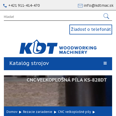
+421 911-414-470
info@kdtmac.sk
Žiadosť o telefonát
Katalóg strojov
CNC VEĽKOPLOŠNÁ PÍLA KS-828DT
Domov
Rezacie zariadenie
CNC veľkoplošné píly