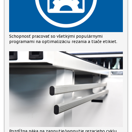
Schopnosť pracovať so všetkými populárnymi
programami na optimalizáciu rezania a tlače etikiet.
Pozdĺžna páka na zapnutie/vypnutie rezacieho cyklu.