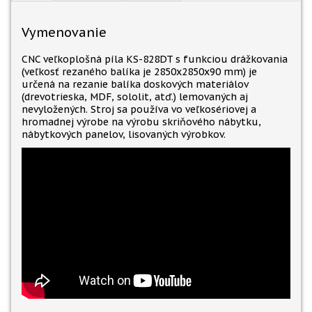
Vymenovanie
CNC veľkoplošná píla KS-828DT s funkciou drážkovania
(veľkosť rezaného balíka je 2850x2850x90 mm) je
určená na rezanie balíka doskových materiálov
(drevotrieska, MDF, sololit, atď.) lemovaných aj
nevyložených. Stroj sa používa vo veľkosériovej a
hromadnej výrobe na výrobu skriňového nábytku,
nábytkových panelov, lisovaných výrobkov.