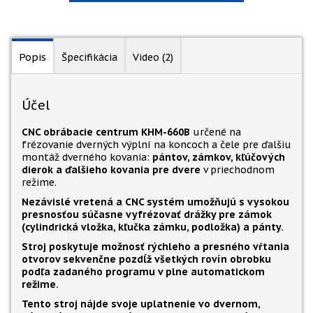
Popis
Špecifikácia
Video (2)
Účel
CNC obrábacie centrum KHM-660B
určené na
frézovanie dverných výplní na koncoch a čele pre ďalšiu
montáž dverného kovania:
pántov, zámkov, kľúčových
dierok a ďalšieho kovania pre dvere
v priechodnom
režime.
Nezávislé vretená a CNC systém umožňujú s vysokou
presnosťou súčasne vyfrézovať drážky pre zámok
(cylindrická vložka, kľučka zámku, podložka) a pánty.
Stroj poskytuje možnosť rýchleho a presného vŕtania
otvorov sekvenčne pozdĺž všetkých rovín obrobku
podľa zadaného programu v plne automatickom
režime.
Tento stroj nájde svoje uplatnenie vo dvernom,