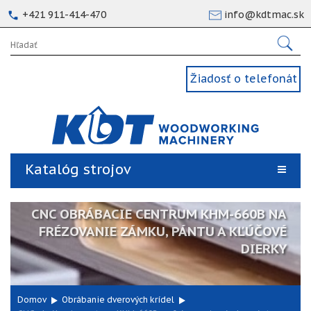
+421 911-414-470
info@kdtmac.sk
Žiadosť o telefonát
Katalóg strojov
CNC OBRÁBACIE CENTRUM KHM-660B NA
FRÉZOVANIE ZÁMKU, PÁNTU A KĽÚČOVÉ
DIERKY
Domov
Obrábanie dverových krídel