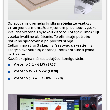
Opracovanie dverného krídla prebieha
zo všetkých
strán
jednou montážou v jednom priechode. Vysoko
kvalitné vretená s vysokou čistotou otáčok umožňujú
vysoko kvalitné obrábanie. To eliminuje potrebu
ďalšieho spracovania po použití stroja.
Celkom má stroj
3 skupiny frézovacích vretien
, z
ktorých dve skupiny obrábajú horizontálne a jedna
vertikálne.
Každá skupina má nasledujúcu konfiguráciu:
Vreteno č. 1 - 6 kW (ER32).
Vreteno #2 - 1,5 kW (ER20).
Vreteno č. 3 – 0,75 kW (ER20).