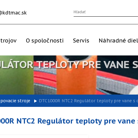
@kdtmac.sk
trojov
O spoločnosti
Servis
Náhradné die
LÁTOR TEPLOTY PRE VANE 
epovacie stroje
DTC1000R NTC2 Regulátor teploty pre vane s 
00R NTC2 Regulátor teploty pre vane 