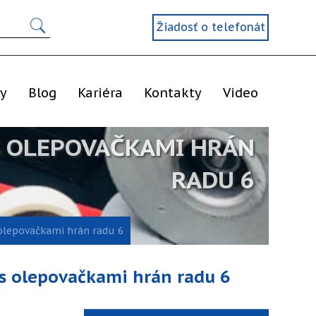
Žiadosť o telefonát
ly
Blog
Kariéra
Kontakty
Video
S OLEPOVAČKAMI HRÁN
RADU 6
olepovačkami hrán radu 6
s olepovačkami hrán radu 6