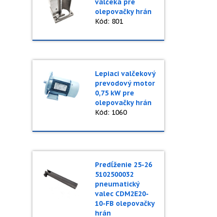
valčeka pre
olepovačky hrán
Kód: 801
Lepiaci valčekový
prevodový motor
0,75 kW pre
olepovačky hrán
Kód: 1060
Predĺženie 25-26
5102500032
pneumatický
valec CDM2E20-
10-FB olepovačky
hrán