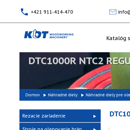
+421 911-414-470
info
Katalóg s
DTC1000R NTC2 REGU
Domov
Náhradné diely
Náhradné diely pre ol
DTC10
Rezacie zariadenie
Stroje na olepovanie hrán