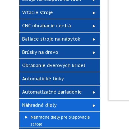
Vŕtacie stroje
CNC obrábacie centrá
Baliace stroje na nábytok
Brúsky na drevo
Obrábanie dverových krídel
Automatické linky
Automatizačné zariadenie
Náhradné diely
Náhradné diely pre olepovacie
stroje