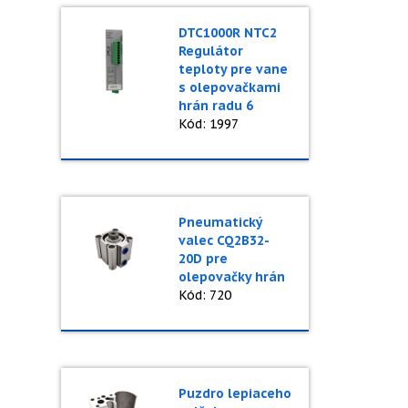
DTC1000R NTC2
Regulátor
teploty pre vane
s olepovačkami
hrán radu 6
Kód: 1997
Pneumatický
valec CQ2B32-
20D pre
olepovačky hrán
Kód: 720
Puzdro lepiaceho