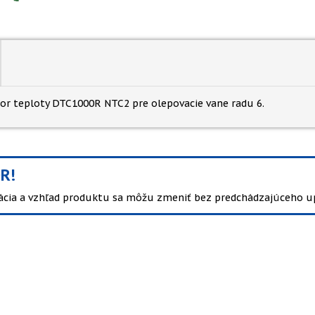
or teploty DTC1000R NTC2 pre olepovacie vane radu 6.
R!
kácia a vzhľad produktu sa môžu zmeniť bez predchádzajúceho u