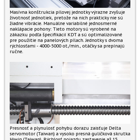
Masívna konštrukcia pílovej jednotky výrazne zvyšuje
životnosť jednotiek, pretože na nich prakticky nie sú
žiadne vibrácie. Manuálne variabilné jednosmerné
naklápacie pohony: Tieto motory sú vyrobené na
zákazku podľa špecifikácií KDT a sú optimalizované
pre použitie na panelových pílach. Jednotky s dvoma
rýchlosťami - 4000-5000 ot./min., otáčky sa prepínajú
ručne.
Presnosť a plynulosť pohybu dorazu zaisťuje Delta
servomotor (Taiwan) a vysoko presná guličková skrutka
Hiwin (Taiwan). Rýchlosť pojazdu zastavenie až 15