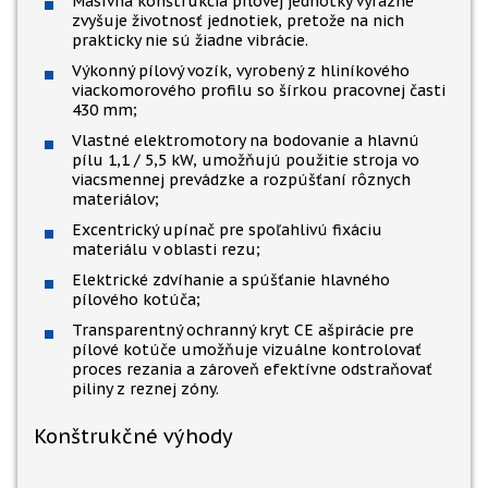
Masívna konštrukcia pílovej jednotky výrazne
zvyšuje životnosť jednotiek, pretože na nich
prakticky nie sú žiadne vibrácie.
Výkonný pílový vozík, vyrobený z hliníkového
viackomorového profilu so šírkou pracovnej časti
430 mm;
Vlastné elektromotory na bodovanie a hlavnú
pílu 1,1 / 5,5 kW, umožňujú použitie stroja vo
viacsmennej prevádzke a rozpúšťaní rôznych
materiálov;
Excentrický upínač pre spoľahlivú fixáciu
materiálu v oblasti rezu;
Elektrické zdvíhanie a spúšťanie hlavného
pílového kotúča;
Transparentný ochranný kryt CE ašpirácie pre
pílové kotúče umožňuje vizuálne kontrolovať
proces rezania a zároveň efektívne odstraňovať
piliny z reznej zóny.
Konštrukčné výhody