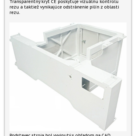
Transparentný kryt CE poskytuje vizuálnu kontrolu
rezu a taktiež vynikajúce odstránenie pilín z oblasti
rezu.
Podstavec stroja bol vyvinutý s ohľadom na CAD