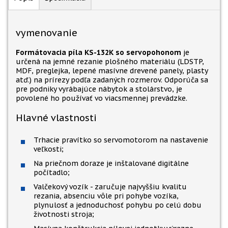
vymenovanie
Formátovacia píla KS-132K so servopohonom
je
určená na jemné rezanie plošného materiálu (LDSTP,
MDF, preglejka, lepené masívne drevené panely, plasty
atď.) na prírezy podľa zadaných rozmerov. Odporúča sa
pre podniky vyrábajúce nábytok a stolárstvo, je
povolené ho používať vo viacsmennej prevádzke.
Hlavné vlastnosti
Trhacie pravítko so servomotorom na nastavenie
veľkosti;
Na priečnom doraze je inštalované digitálne
počítadlo;
Valčekový vozík - zaručuje najvyššiu kvalitu
rezania, absenciu vôle pri pohybe vozíka,
plynulosť a jednoduchosť pohybu po celú dobu
životnosti stroja;