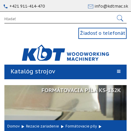
+421 911-414-470
info@kdtmac.sk
Žiadosť o telefonát
Katalóg strojov
FORMÁTOVACIA PÍLA KS-132K
Domov
Rezacie zariadenie
Formátovacie píly