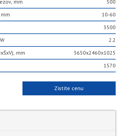
írezov, mm
500
, mm
10-60
3500
kW
2.2
DxŠxV), mm
3650x2460x1025
1570
Zistite cenu