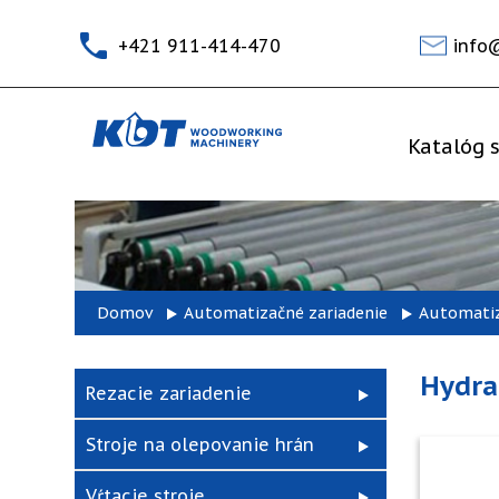
+421 911-414-470
info
Katalóg s
Domov
Automatizačné zariadenie
Automatiz
Hydra
Rezacie zariadenie
Stroje na olepovanie hrán
Vŕtacie stroje