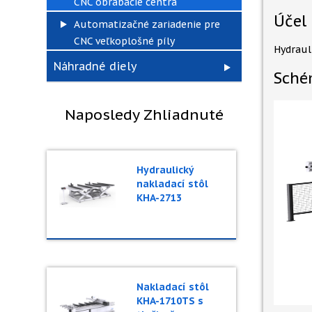
CNC obrábacie centrá
Účel
Automatizačné zariadenie pre
CNC veľkoplošné píly
Hydraul
Náhradné diely
Sché
Naposledy Zhliadnuté
Hydraulický
nakladací stôl
KHA-2713
Nakladací stôl
KHA-1710TS s