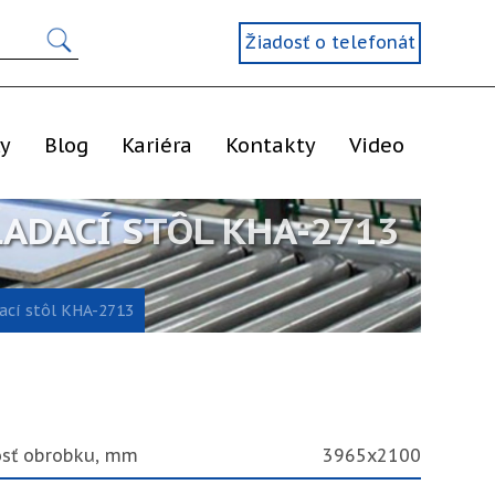
Žiadosť o telefonát
ly
Blog
Kariéra
Kontakty
Video
ADACÍ STÔL KHA-2713
ací stôl KHA-2713
osť obrobku, mm
3965x2100