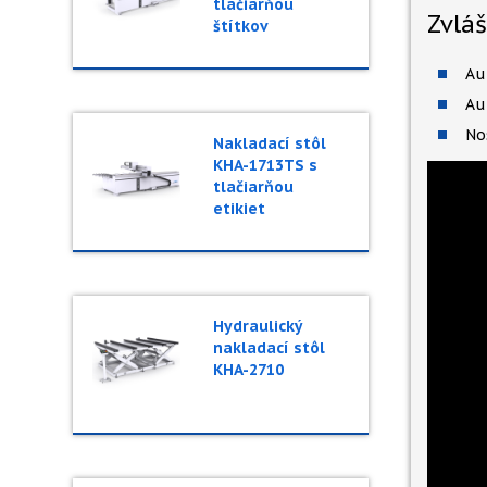
tlačiarňou
Zvláš
štítkov
Au
Au
No
Nakladací stôl
KHA-1713TS s
tlačiarňou
etikiet
Hydraulický
nakladací stôl
KHA-2710