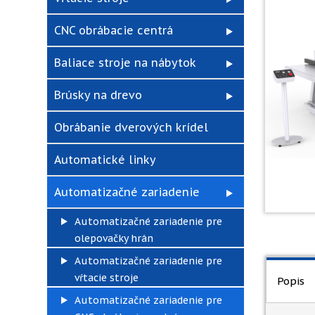
CNC obrábacie centrá
Baliace stroje na nábytok
Brúsky na drevo
Obrábanie dverových krídel
Automatické linky
Automatizačné zariadenie
Automatizačné zariadenie pre
olepovačky hrán
Automatizačné zariadenie pre
vŕtacie stroje
Popis
Automatizačné zariadenie pre