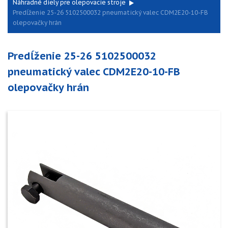
Náhradné diely pre olepovacie stroje
Predĺženie 25-26 5102500032 pneumatický valec CDM2E20-10-FB
olepovačky hrán
Predĺženie 25-26 5102500032
pneumatický valec CDM2E20-10-FB
olepovačky hrán