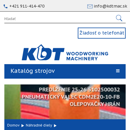
+421 911-414-470
info@kdtmac.sk
Žiadosť o telefonát
Katalóg strojov
PREDĹŽENIE 25-26 5102500032
PNEUMATICKÝ VALEC CDM2E20-10-FB
OLEPOVAČKY HRÁN
Domov
Náhradné diely