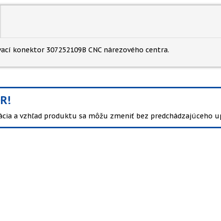
vací konektor 307252109B CNC nárezového centra.
R!
kácia a vzhľad produktu sa môžu zmeniť bez predchádzajúceho u