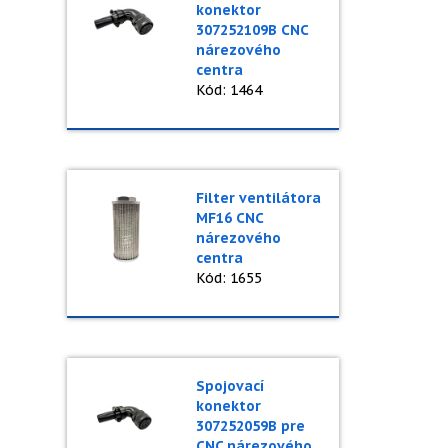
konektor
307252109B CNC
nárezového
centra
Kód: 1464
Filter ventilátora
MF16 CNC
nárezového
centra
Kód: 1655
Spojovací
konektor
307252059B pre
CNC nárezového