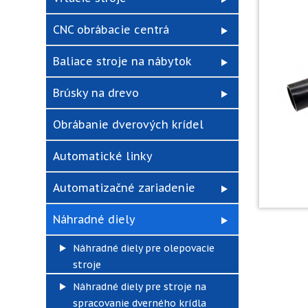
CNC obrábacie centrá
Baliace stroje na nábytok
Brúsky na drevo
Obrábanie dverových krídel
Automatické linky
Automatizačné zariadenie
Náhradné diely
Náhradné diely pre olepovacie
stroje
Náhradné diely pre stroje na
spracovanie dverného krídla