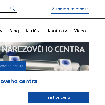
Žiadosť o telefonát
ly
Blog
Kariéra
Kontakty
Video
C NÁREZOVÉHO CENTRA
ezového centra
zového centra
Zistite cenu