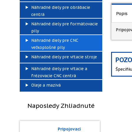
Náhradné diely pre obrábacie
Popis
centrá
Náhradné diely pre formátovacie
Pripojo
píly
Náhradné diely pre CNC
veľkoplošné píly
Náhradné diely pre vŕtacie stroje
POZO
Náhradné diely pre vŕtacie a
Špecifi
frézovacie CNC centrá
Oleje a mazivá
Naposledy Zhliadnuté
Pripojovací