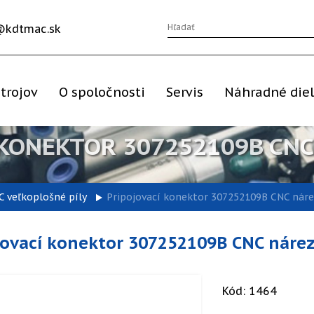
@kdtmac.sk
trojov
O spoločnosti
Servis
Náhradné die
 KONEKTOR 307252109B CN
C veľkoplošné píly
Pripojovací konektor 307252109B CNC nár
jovací konektor 307252109B CNC náre
Kód: 1464