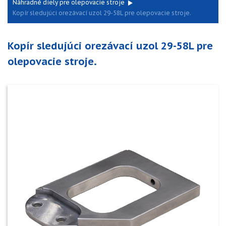
Náhradné diely pre olepovacie stroje
Kopír sledujúci orezávací uzol 29-58L pre olepovacie stroje.
Kopír sledujúci orezávací uzol 29-58L pre
olepovacie stroje.