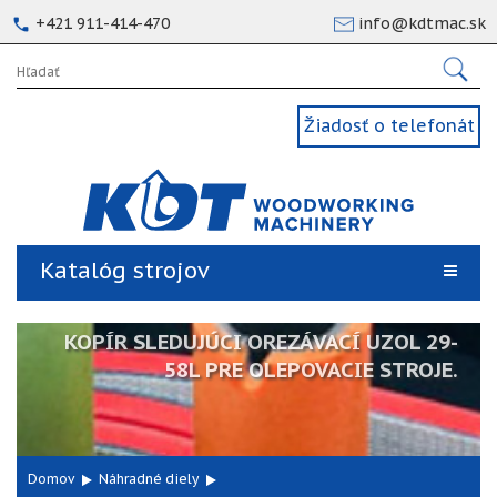
+421 911-414-470
info@kdtmac.sk
Žiadosť o telefonát
Katalóg strojov
KOPÍR SLEDUJÚCI OREZÁVACÍ UZOL 29-
58L PRE OLEPOVACIE STROJE.
Domov
Náhradné diely