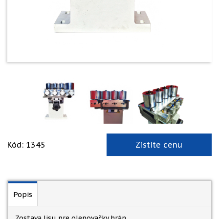
Kód: 1345
Zistite cenu
Popis
Zostava lisu pre olepovačky hrán.