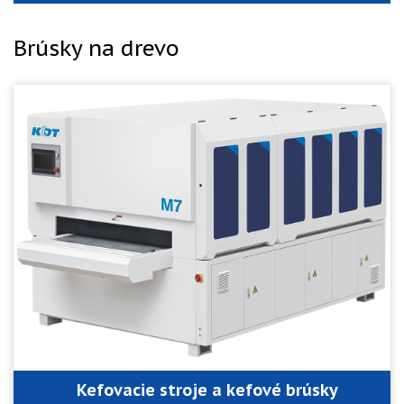
Brúsky na drevo
Kefovacie stroje a kefové brúsky