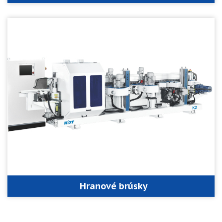
Hranové brúsky