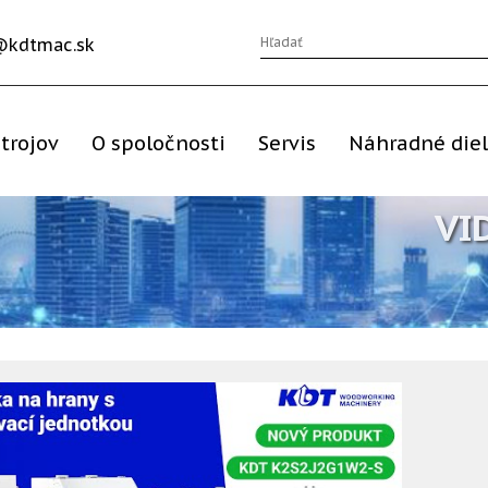
@kdtmac.sk
trojov
O spoločnosti
Servis
Náhradné die
VI