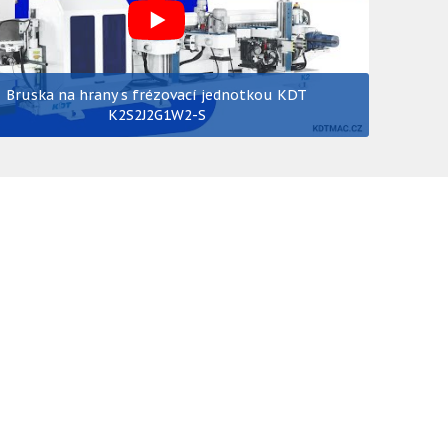
Bruska na hrany s frézovací jednotkou KDT
K2S2J2G1W2-S