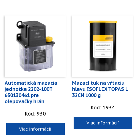
Automatická mazacia
Mazací tuk na vŕtaciu
jednotka 2202-100T
hlavu ISOFLEX TOPAS L
630130461 pre
32CN 1000 g
olepovačky hrán
Kód: 1934
Kód: 930
Viac informácií
Viac informácií