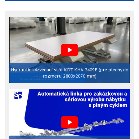
Hydraulic kýzvedací stôl KDT KHA-2409E (pre plechy do
rozmeru 2800x2070 mm)