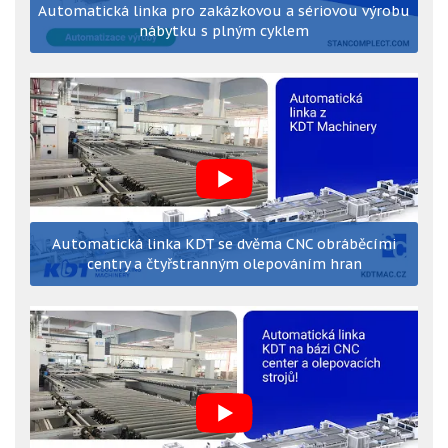
Automatická linka pro zakázkovou a sériovou výrobu
nábytku s plným cyklem
Automatická linka KDT se dvěma CNC obráběcími
centry a čtyřstranným olepováním hran