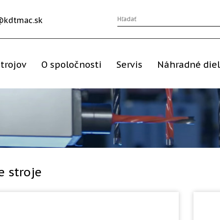
@kdtmac.sk
trojov
O spoločnosti
Servis
Náhradné die
e stroje