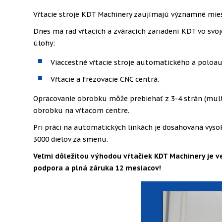
Vŕtacie stroje KDT Machinery zaujímajú významné miesto
Dnes má rad vŕtacích a zváracích zariadení KDT vo s
úlohy:
Viaccestné vŕtacie stroje automatického a poloa
Vŕtacie a frézovacie CNC centrá.
Opracovanie obrobku môže prebiehať z 3-4 strán (multi-
obrobku na vŕtacom centre.
Pri práci na automatických linkách je dosahovaná vysoká
3000 dielov za smenu.
Veľmi dôležitou výhodou vŕtačiek KDT Machinery je v
podpora a plná záruka 12 mesiacov!