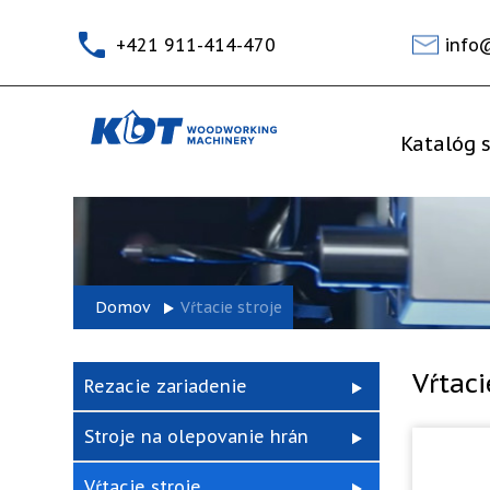
+421 911-414-470
info
Katalóg s
Domov
Vŕtacie stroje
Vŕtaci
Rezacie zariadenie
Stroje na olepovanie hrán
Vŕtacie stroje