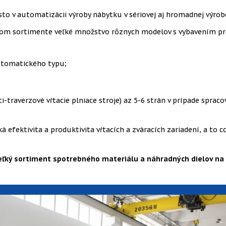
 v automatizácii výroby nábytku v sériovej aj hromadnej výrobe a
vojom sortimente veľké množstvo rôznych modelov s vybavením pr
utomatického typu;
traverzové vŕtacie plniace stroje) az 5-6 strán v prípade spraco
 efektivita a produktivita vŕtacích a zváracích zariadení, a to c
eľký sortiment spotrebného materiálu a náhradných dielov na 