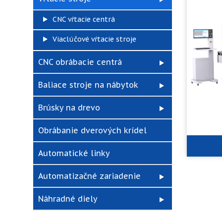
CNC vŕtacie centrá
Viaclúčové vŕtacie stroje
CNC obrábacie centrá
Baliace stroje na nábytok
Brúsky na drevo
Obrábanie dverových krídel
Automatické linky
Automatizačné zariadenie
Náhradné diely