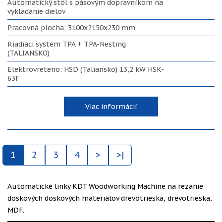
Automatický stôl s pásovým dopravníkom na
vykladanie dielov
Pracovná plocha: 3100x2150х230 mm
Riadiaci systém TPA + TPA-Nesting
(TALIANSKO)
Elektrovreteno: HSD (Taliansko) 13,2 kW HSK-
63F
Viac informácií
1
2
3
4
>
>|
Automatické linky KDT Woodworking Machine na rezanie
doskových doskových materiálov drevotrieska, drevotrieska,
MDF.