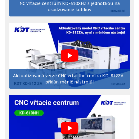
NC vŕtacie centrum KD-610XHZ s jednotkou na
osadzovanie kolíkov
Aktualizovaná verze CNC vrtacího centra KD-812ZA -
přidán měnič nástrojů!