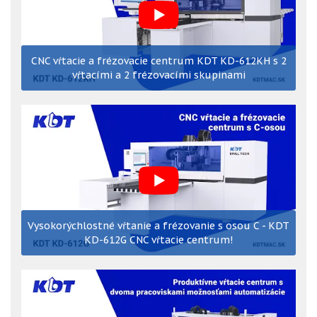
CNC vŕtacie a frézovacie centrum KDT KD-612KH s 2
vŕtacími a 2 frézovacími skupinami
Vysokorýchlostné vŕtanie a frézovanie s osou C - KDT
KD-612G CNC vŕtacie centrum!