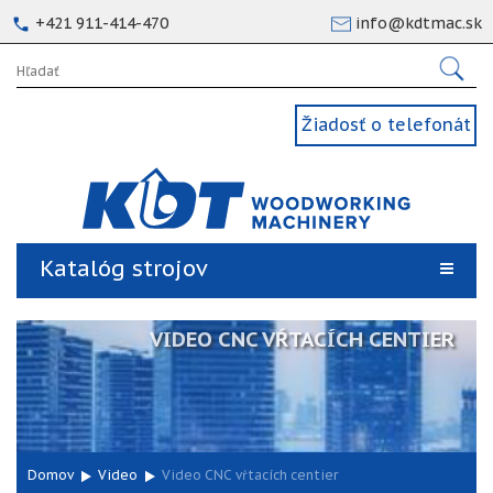
+421 911-414-470
info@kdtmac.sk
Žiadosť o telefonát
Katalóg strojov
VIDEO CNC VŔTACÍCH CENTIER
Domov
Video
Video CNC vŕtacích centier