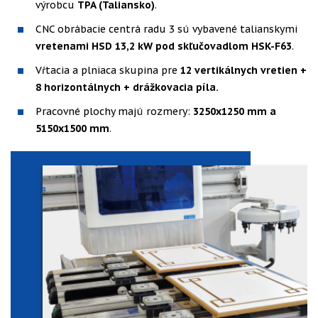
výrobcu
TPA (Taliansko)
.
CNC obrábacie centrá radu 3 sú vybavené talianskymi
vretenami HSD 13,2 kW pod skľučovadlom HSK-F63
.
Vŕtacia a plniaca skupina pre
12 vertikálnych vretien +
8 horizontálnych + drážkovacia píla.
Pracovné plochy majú rozmery:
3250x1250 mm a
5150x1500 mm
.