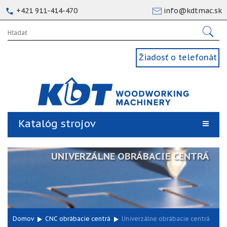
+421 911-414-470
info@kdtmac.sk
Žiadosť o telefonát
Katalóg strojov
UNIVERZÁLNE OBRÁBACIE CENTRÁ
Domov
CNC obrábacie centrá
Univerzálne obrábacie centrá