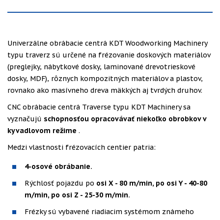
Univerzálne obrábacie centrá KDT Woodworking Machinery
typu traverz sú určené na frézovanie doskových materiálov
(preglejky, nábytkové dosky, laminované drevotrieskové
dosky, MDF), rôznych kompozitných materiálov a plastov,
rovnako ako masívneho dreva mäkkých aj tvrdých druhov.
CNC obrábacie centrá Traverse typu KDT Machinery sa
vyznačujú
schopnosťou opracovávať niekoľko obrobkov v
kyvadlovom režime
.
Medzi vlastnosti frézovacích centier patria:
4-osové obrábanie.
Rýchlosť pojazdu po
osi X - 80 m/min, po osi Y - 40-80
m/min, po osi Z - 25-30 m/min.
Frézky sú vybavené riadiacim systémom známeho