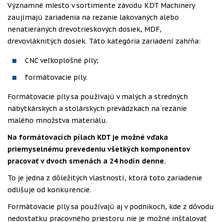
Významné miesto v sortimente závodu KDT Machinery
zaujímajú zariadenia na rezanie lakovaných alebo
nenatieraných drevotrieskových dosiek, MDF,
drevovláknitých dosiek. Táto kategória zariadení zahŕňa:
CNC veľkoplošné píly;
formátovacie píly.
Formátovacie píly sa používajú v malých a stredných
nábytkárskych a stolárskych prevádzkach na rezanie
malého množstva materiálu.
Na formátovacích pílach KDT je možné vďaka
priemyselnému prevedeniu všetkých komponentov
pracovať v dvoch smenách a 24 hodín denne.
To je jedna z dôležitých vlastností, ktorá toto zariadenie
odlišuje od konkurencie.
Formátovacie píly sa používajú aj v podnikoch, kde z dôvodu
nedostatku pracovného priestoru nie je možné inštalovať