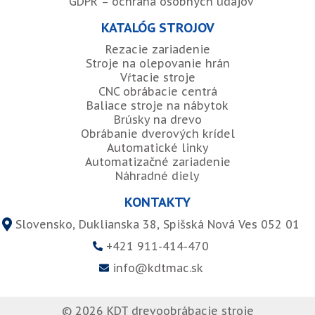
GDPR – ochrana osobných údajov
KATALÓG STROJOV
Rezacie zariadenie
Stroje na olepovanie hrán
Vŕtacie stroje
CNC obrábacie centrá
Baliace stroje na nábytok
Brúsky na drevo
Obrábanie dverových krídel
Automatické linky
Automatizačné zariadenie
Náhradné diely
KONTAKTY
Slovensko, Duklianska 38, Spišská Nová Ves 052 01
+421 911-414-470
info@kdtmac.sk
© 2026 KDT drevoobrábacie stroje