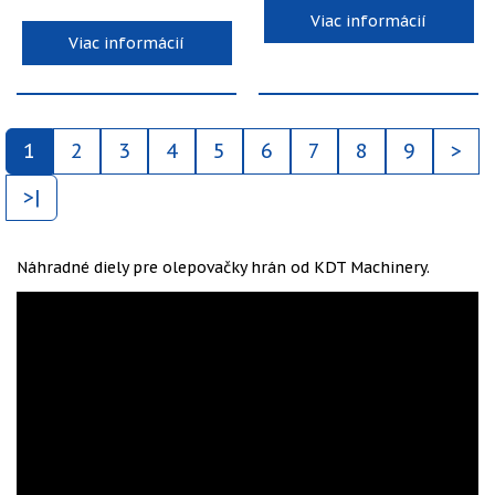
Viac informácií
Viac informácií
1
2
3
4
5
6
7
8
9
>
>|
Náhradné diely pre olepovačky hrán od KDT Machinery.