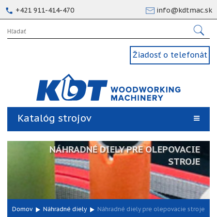
+421 911-414-470
info@kdtmac.sk
Žiadosť o telefonát
Katalóg strojov
NÁHRADNÉ DIELY PRE OLEPOVACIE
STROJE
Domov
Náhradné diely
Náhradné diely pre olepovacie stroje