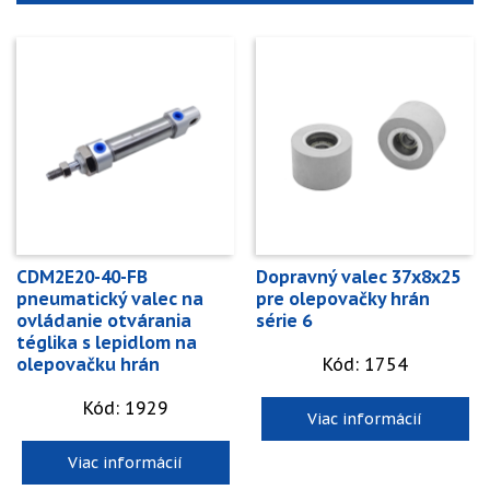
CDM2E20-40-FB
Dopravný valec 37x8x25
pneumatický valec na
pre olepovačky hrán
ovládanie otvárania
série 6
téglika s lepidlom na
olepovačku hrán
Kód: 1754
Kód: 1929
Viac informácií
Viac informácií