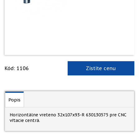
Kód: 1106
Zistite cenu
Popis
Horizontálne vreteno 32x107x93-R 630130575 pre CNC
vŕtacie centrá.