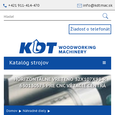
+421 911-414-470
info@kdtmac.sk
Žiadosť o telefonát
Katalóg strojov
HORIZONTÁLNE VRETENO 32X107X93-R
630130575 PRE CNC VŔTACIE CENTRÁ
Domov
Náhradné diely