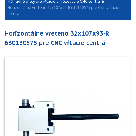
Náhradné diely pre vŕtacie a frézovacie CNC centrá
Horizontálne vreteno 32x107x93-R 630130575 pre CNC vŕtacie
centrá
Horizontálne vreteno 32x107x93-R
630130575 pre CNC vŕtacie centrá