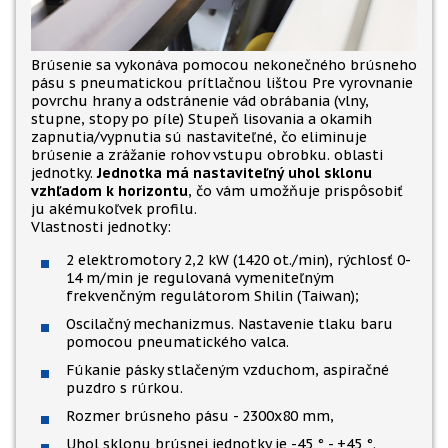
Brúsenie sa vykonáva pomocou nekonečného brúsneho
pásu s pneumatickou prítlačnou lištou Pre vyrovnanie
povrchu hrany a odstránenie vád obrábania (vlny,
stupne, stopy po píle) Stupeň lisovania a okamih
zapnutia/vypnutia sú nastaviteľné, čo eliminuje
brúsenie a zrážanie rohov vstupu obrobku. oblasti
jednotky.
Jednotka má nastaviteľný uhol sklonu
vzhľadom k horizontu
, čo vám umožňuje prispôsobiť
ju akémukoľvek profilu.
Vlastnosti jednotky:
2 elektromotory 2,2 kW (1420 ot./min), rýchlosť 0-
14 m/min je regulovaná vymeniteľným
frekvenčným regulátorom Shilin (Taiwan);
Oscilačný mechanizmus. Nastavenie tlaku baru
pomocou pneumatického valca.
Fúkanie pásky stlačeným vzduchom, aspiračné
puzdro s rúrkou.
Rozmer brúsneho pásu - 2300x80 mm,
Uhol sklonu brúsnej jednotky je -45 ° - +45 °.