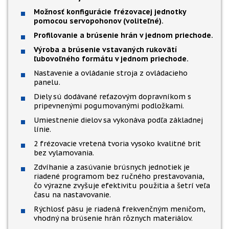
Možnosť konfigurácie frézovacej jednotky
pomocou servopohonov (voliteľné).
Profilovanie a brúsenie hrán v jednom priechode.
Výroba a brúsenie vstavaných rukovätí
ľubovoľného formátu v jednom priechode.
Nastavenie a ovládanie stroja z ovládacieho
panelu.
Diely sú dodávané reťazovým dopravníkom s
pripevnenými pogumovanými podložkami.
Umiestnenie dielov sa vykonáva podľa základnej
línie.
2 frézovacie vretená tvoria vysoko kvalitné brit
bez vylamovania.
Zdvíhanie a zasúvanie brúsnych jednotiek je
riadené programom bez ručného prestavovania,
čo výrazne zvyšuje efektivitu použitia a šetrí veľa
času na nastavovanie.
Rýchlosť pásu je riadená frekvenčným meničom,
vhodný na brúsenie hrán rôznych materiálov.