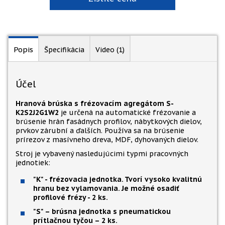
Popis
Špecifikácia
Video (1)
Účel
Hranová brúska s frézovacím agregátom S-
K2S2J2G1W2
je určená na automatické frézovanie a
brúsenie hrán fasádnych profilov, nábytkových dielov,
prvkov zárubní a ďalších. Používa sa na brúsenie
prírezov z masívneho dreva, MDF, dyhovaných dielov.
Stroj je vybavený nasledujúcimi typmi pracovných
jednotiek:
"K" - frézovacia jednotka. Tvorí vysoko kvalitnú
hranu bez vylamovania. Je možné osadiť
profilové frézy - 2 ks.
"S" – brúsna jednotka s pneumatickou
prítlačnou tyčou – 2 ks.