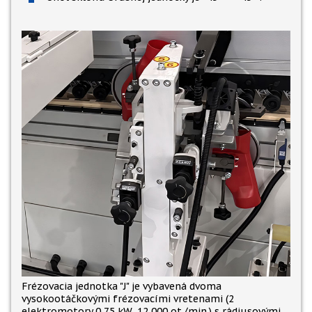
Frézovacia jednotka
"
J
"
je vybavená dvoma
vysokootáčkovými frézovacími vretenami (2
elektromotory 0,75 kW, 12 000 ot./min.) s rádiusovými