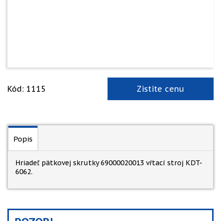
Kód: 1115
Zistite cenu
Popis
Hriadeľ pätkovej skrutky 69000020013 vŕtací stroj KDT-
6062.