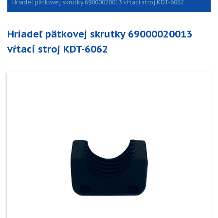
Hriadeľ pätkovej skrutky 69000020013 vŕtací stroj KDT-6062
Hriadeľ pätkovej skrutky 69000020013
vŕtací stroj KDT-6062