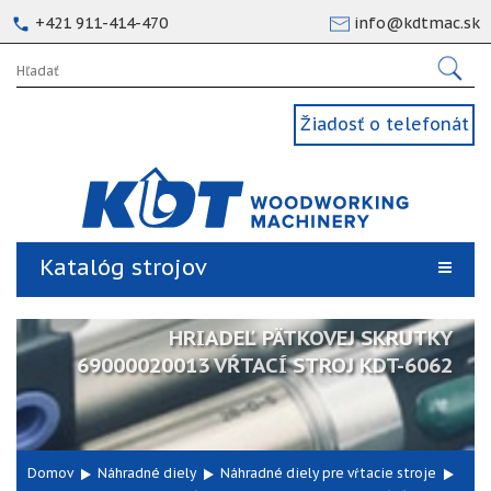
+421 911-414-470
info@kdtmac.sk
Žiadosť o telefonát
Katalóg strojov
HRIADEĽ PÄTKOVEJ SKRUTKY
69000020013 VŔTACÍ STROJ KDT-6062
Domov
Náhradné diely
Náhradné diely pre vŕtacie stroje