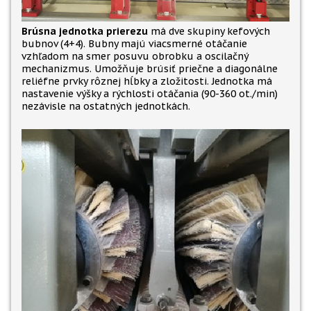
Brúsna jednotka prierezu
má dve skupiny kefových
bubnov (4+4). Bubny majú viacsmerné otáčanie
vzhľadom na smer posuvu obrobku a oscilačný
mechanizmus. Umožňuje brúsiť priečne a diagonálne
reliéfne prvky rôznej hĺbky a zložitosti. Jednotka má
nastavenie výšky a rýchlosti otáčania (90-360 ot./min)
nezávisle na ostatných jednotkách.