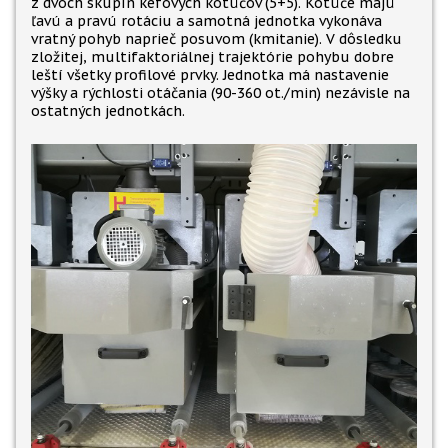
z dvoch skupín kefových kotúčov (5+5). Kotúče majú
ľavú a pravú rotáciu a samotná jednotka vykonáva
vratný pohyb naprieč posuvom (kmitanie). V dôsledku
zložitej, multifaktoriálnej trajektórie pohybu dobre
leští všetky profilové prvky. Jednotka má nastavenie
výšky a rýchlosti otáčania (90-360 ot./min) nezávisle na
ostatných jednotkách.