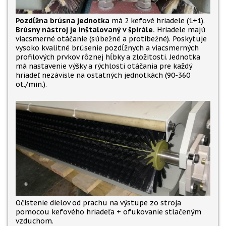
Pozdĺžna brúsna jednotka
má 2 kefové hriadele (1+1).
Brúsny nástroj je inštalovaný v špirále.
Hriadele majú
viacsmerné otáčanie (súbežné a protibežné). Poskytuje
vysoko kvalitné brúsenie pozdĺžnych a viacsmerných
profilových prvkov rôznej hĺbky a zložitosti. Jednotka
má nastavenie výšky a rýchlosti otáčania pre každý
hriadeľ nezávisle na ostatných jednotkách (90-360
ot./min.).
Očistenie dielov od prachu na výstupe zo stroja
pomocou kefového hriadeľa + ofukovanie stlačeným
vzduchom.