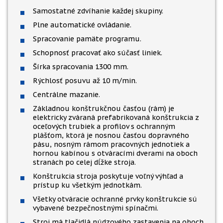
Samostatné zdvíhanie každej skupiny.
Plne automatické ovládanie.
Spracovanie pamäte programu.
Schopnosť pracovať ako súčasť liniek.
Šírka spracovania 1300 mm.
Rýchlosť posuvu až 10 m/min.
Centrálne mazanie.
Základnou konštrukčnou časťou (rám) je
elektricky zváraná prefabrikovaná konštrukcia z
oceľových trubiek a profilov s ochranným
plášťom, ktorá je nosnou časťou dopravného
pásu, nosným rámom pracovných jednotiek a
hornou kabínou s otváracími dverami na oboch
stranách po celej dĺžke stroja.
Konštrukcia stroja poskytuje voľný výhľad a
prístup ku všetkým jednotkám.
Všetky otváracie ochranné prvky konštrukcie sú
vybavené bezpečnostnými spínačmi.
Stroj má tlačidlá núdzového zastavenia na oboch