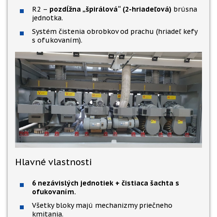
R2 –
pozdĺžna „špirálová“ (2-hriadeľová)
brúsna
jednotka.
Systém čistenia obrobkov od prachu (hriadeľ kefy
s ofukovaním).
Hlavné vlastnosti
6 nezávislých jednotiek + čistiaca šachta s
ofukovaním.
Všetky bloky majú mechanizmy priečneho
kmitania.