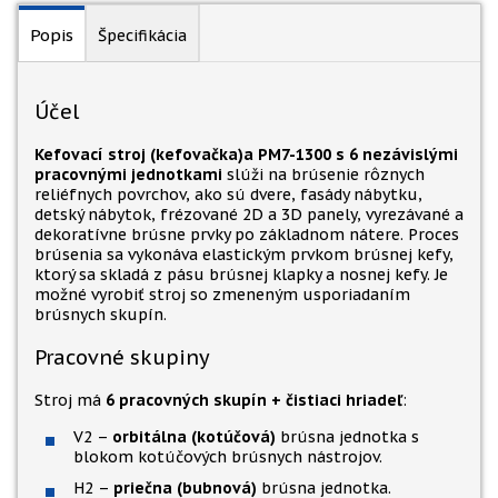
Popis
Špecifikácia
Účel
Kefovací stroj (kefovačka)a PM7-1300 s 6 nezávislými
pracovnými jednotkami
slúži na brúsenie rôznych
reliéfnych povrchov, ako sú dvere, fasády nábytku,
detský nábytok, frézované 2D a 3D panely, vyrezávané a
dekoratívne brúsne prvky po základnom nátere. Proces
brúsenia sa vykonáva elastickým prvkom brúsnej kefy,
ktorý sa skladá z pásu brúsnej klapky a nosnej kefy. Je
možné vyrobiť stroj so zmeneným usporiadaním
brúsnych skupín.
Pracovné skupiny
Stroj má
6 pracovných skupín + čistiaci hriadeľ
:
V2 –
orbitálna (kotúčová)
brúsna jednotka s
blokom kotúčových brúsnych nástrojov.
H2 –
priečna (bubnová)
brúsna jednotka.