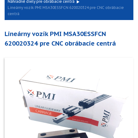
Náhradné diely pre obrábacie centrá
Lineárny vozík PMI MSA30ESSFCN 620020324 pre CNC obrábacie
centrá
Lineárny vozík PMI MSA30ESSFCN
620020324 pre CNC obrábacie centrá