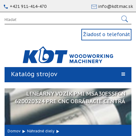
+421 911-414-470
info@kdtmac.sk
Žiadosť o telefonát
Katalóg strojov
LINEÁRNY VOZÍK PMI MSA30ESSFCN
620020324 PRE CNC OBRÁBACIE CENTRÁ
Domov
Náhradné diely