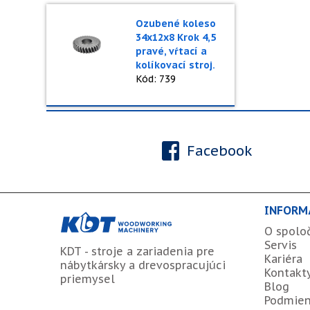
Ozubené koleso
34x12x8 Krok 4,5
pravé, vŕtací a
kolíkovací stroj.
Kód: 739
Facebook
INFORM
O spolo
Servis
KDT - stroje a zariadenia pre
Kariéra
nábytkársky a drevospracujúci
Kontakt
priemysel
Blog
Podmien