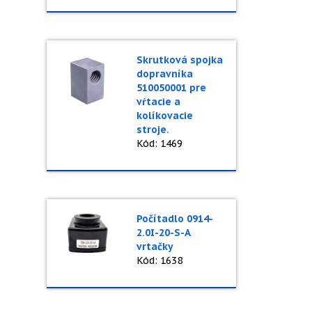
Skrutková spojka
dopravníka
510050001 pre
vŕtacie a
kolíkovacie
stroje.
Kód: 1469
Počítadlo 0914-
2.0I-20-S-A
vrtačky
Kód: 1638