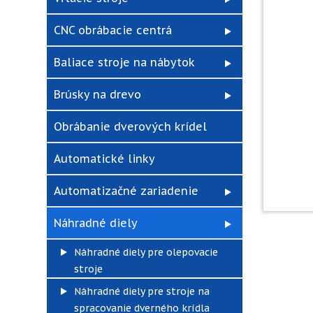
CNC obrábacie centrá
Baliace stroje na nábytok
Brúsky na drevo
Obrábanie dverových krídel
Automatické linky
Automatizačné zariadenie
Náhradné diely
Náhradné diely pre olepovacie
stroje
Náhradné diely pre stroje na
spracovanie dverného krídla