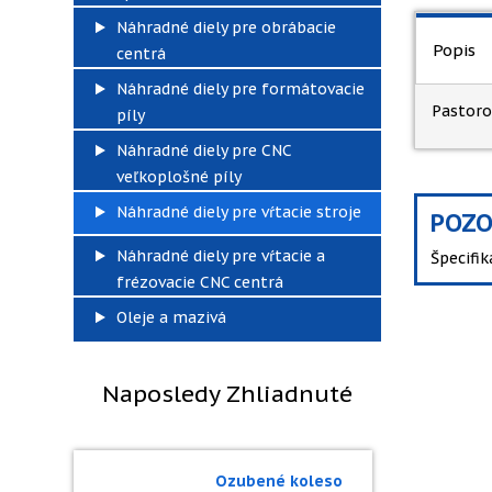
Náhradné diely pre obrábacie
Popis
centrá
Náhradné diely pre formátovacie
Pastorok
píly
Náhradné diely pre CNC
veľkoplošné píly
Náhradné diely pre vŕtacie stroje
POZO
Náhradné diely pre vŕtacie a
Špecifi
frézovacie CNC centrá
Oleje a mazivá
Naposledy Zhliadnuté
Ozubené koleso