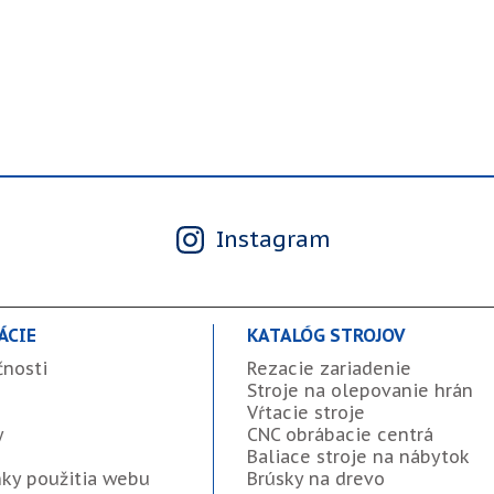
Instagram
ÁCIE
KATALÓG STROJOV
čnosti
Rezacie zariadenie
Stroje na olepovanie hrán
Vŕtacie stroje
y
CNC obrábacie centrá
Baliace stroje na nábytok
ky použitia webu
Brúsky na drevo