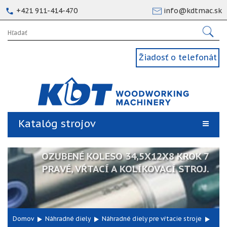
+421 911-414-470
info@kdtmac.sk
Žiadosť o telefonát
Katalóg strojov
OZUBENÉ KOLESO 34,5X12X8 KROK 7
PRAVÉ, VŔTACÍ A KOLÍKOVACÍ STROJ.
Domov
Náhradné diely
Náhradné diely pre vŕtacie stroje