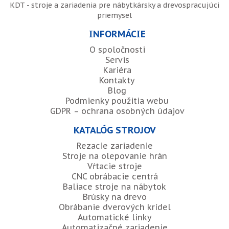
KDT - stroje a zariadenia pre nábytkársky a drevospracujúci
priemysel
INFORMÁCIE
O spoločnosti
Servis
Kariéra
Kontakty
Blog
Podmienky použitia webu
GDPR – ochrana osobných údajov
KATALÓG STROJOV
Rezacie zariadenie
Stroje na olepovanie hrán
Vŕtacie stroje
CNC obrábacie centrá
Baliace stroje na nábytok
Brúsky na drevo
Obrábanie dverových krídel
Automatické linky
Automatizačné zariadenie