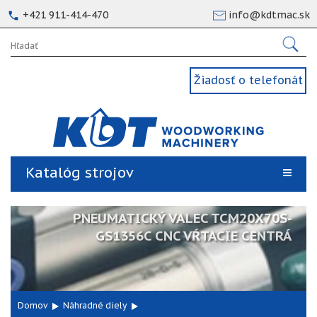
+421 911-414-470
info@kdtmac.sk
Žiadosť o telefonát
Katalóg strojov
PNEUMATICKÝ VALEC TCM20X70S-
GS1356C CNC VŔTACIE CENTRÁ
Domov
Náhradné diely