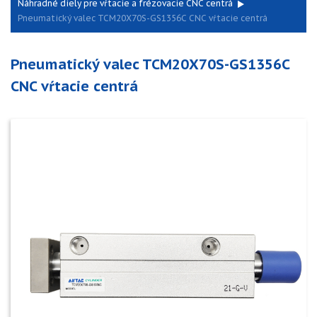
Náhradné diely pre vŕtacie a frézovacie CNC centrá
Pneumatický valec TCM20X70S-GS1356C CNC vŕtacie centrá
Pneumatický valec TCM20X70S-GS1356C
CNC vŕtacie centrá