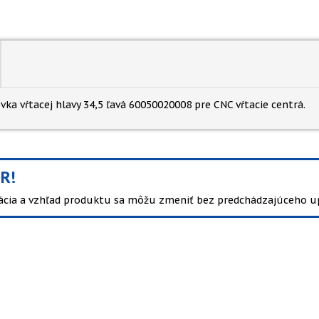
vka vŕtacej hlavy 34,5 ľavá 60050020008 pre CNC vŕtacie centrá.
R!
kácia a vzhľad produktu sa môžu zmeniť bez predchádzajúceho u