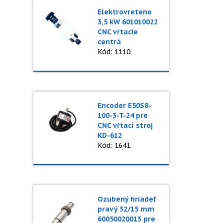
Elektrovreteno
3,5 kW 601010022
CNC vŕtacie
centrá
Kód: 1110
Encoder E50S8-
100-3-T-24 pre
CNC vŕtací stroj
KD-612
Kód: 1641
Ozubený hriadeľ
pravý 32/15 mm
60050020013 pre