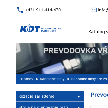
+421 911-414-470
info
Katalóg s
PREVODOVKA VŔT
Domov
Náhradné diely
Náhradné diely pre vŕt
Prevo
Rezacie zariadenie
Stroje na olepovanie hrán