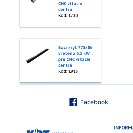
CNC vŕtacie
centrá
Kód: 1730
Sací kryt 773x86
vreteno 5,5 kW
pre CNC vŕtacie
centrá
Kód: 1913
Facebook
INFORM