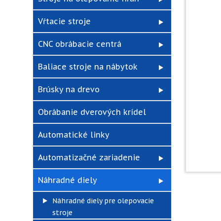
Vŕtacie stroje
CNC obrábacie centrá
Baliace stroje na nábytok
Brúsky na drevo
Obrábanie dverových krídel
Automatické linky
Automatizačné zariadenie
Náhradné diely
Náhradné diely pre olepovacie
stroje