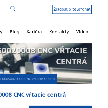
Žiadosť o telefonát
ly
Blog
Kariéra
Kontakty
Video
50020008 CNC VŔTACIE
CENTRÁ
vá 60050020008 CNC vŕtacie centrá
0008 CNC vŕtacie centrá