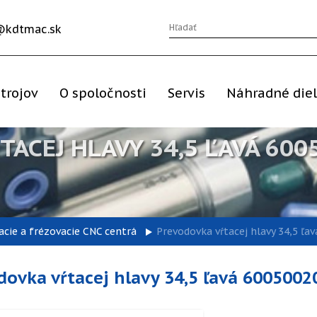
@kdtmac.sk
trojov
O spoločnosti
Servis
Náhradné die
ACEJ HLAVY 34,5 ĽAVÁ 600
acie a frézovacie CNC centrá
Prevodovka vŕtacej hlavy 34,5 ľa
dovka vŕtacej hlavy 34,5 ľavá 6005002