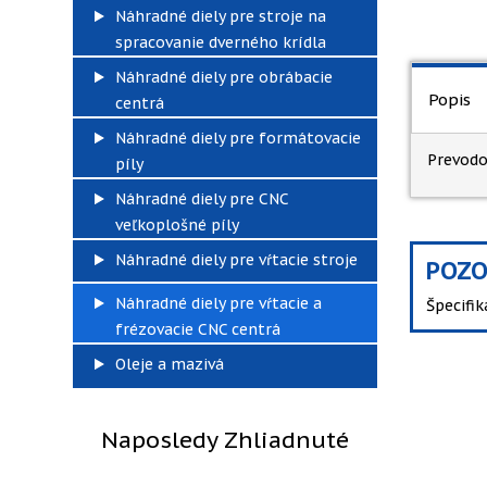
Náhradné diely pre stroje na
spracovanie dverného krídla
Náhradné diely pre obrábacie
Popis
centrá
Náhradné diely pre formátovacie
Prevodo
píly
Náhradné diely pre CNC
veľkoplošné píly
Náhradné diely pre vŕtacie stroje
POZO
Náhradné diely pre vŕtacie a
Špecifi
frézovacie CNC centrá
Oleje a mazivá
Naposledy Zhliadnuté