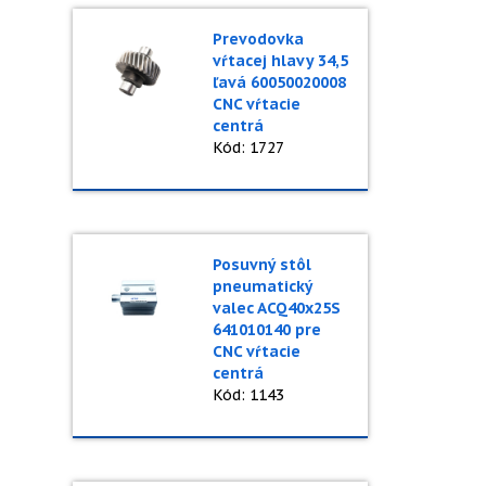
Prevodovka
vŕtacej hlavy 34,5
ľavá 60050020008
CNC vŕtacie
centrá
Kód: 1727
Posuvný stôl
pneumatický
valec ACQ40x25S
641010140 pre
CNC vŕtacie
centrá
Kód: 1143