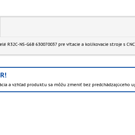
elé R32C-NS-G6B 630070037 pre vŕtacie a kolíkovacie stroje s CNC
R!
kácia a vzhľad produktu sa môžu zmeniť bez predchádzajúceho u