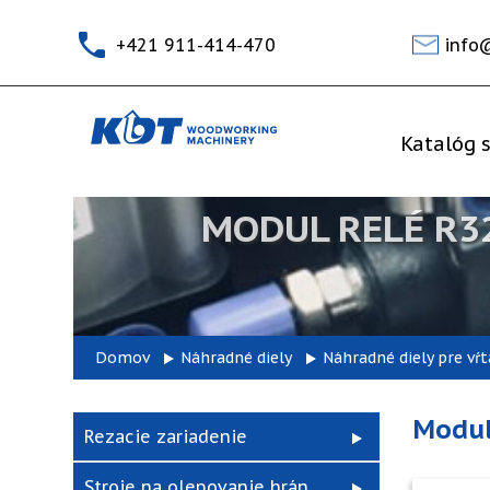
+421 911-414-470
info
Katalóg s
MODUL RELÉ R32
Domov
Náhradné diely
Náhradné diely pre vŕt
Modul
Rezacie zariadenie
Stroje na olepovanie hrán