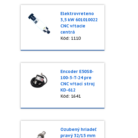
Elektrovreteno
3,5 kW 601010022
CNC vŕtacie
centrá
Kód: 1110
Encoder E50S8-
100-3-T-24 pre
CNC vŕtací stroj
KD-612
Kód: 1641
Ozubený hriadeľ
pravý 32/15 mm