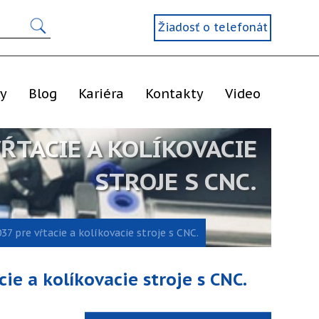
Žiadosť o telefonát
ly
Blog
Kariéra
Kontakty
Video
ŔTACIE A KOLÍKOVACIE
STROJE S CNC.
 pre vŕtacie a kolíkovacie stroje s CNC.
e a kolíkovacie stroje s CNC.