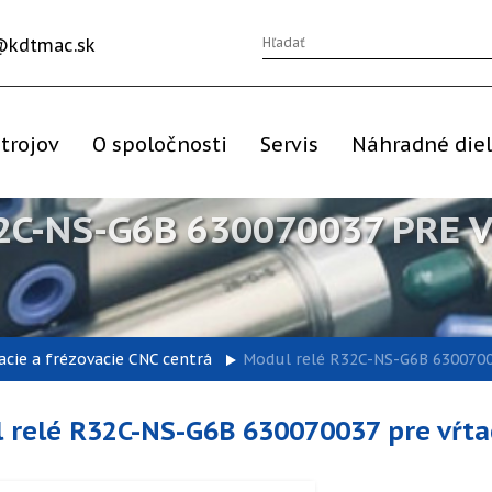
@kdtmac.sk
trojov
O spoločnosti
Servis
Náhradné die
C-NS-G6B 630070037 PRE V
acie a frézovacie CNC centrá
Modul relé R32C-NS-G6B 630070037
 relé R32C-NS-G6B 630070037 pre vŕtaci