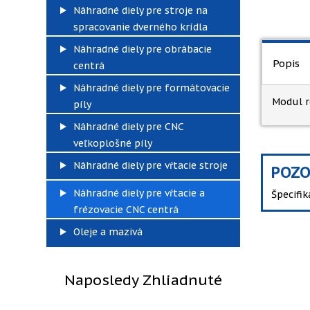
Náhradné diely pre stroje na
spracovanie dverného krídla
Náhradné diely pre obrábacie
Popis
centrá
Náhradné diely pre formátovacie
Modul r
píly
Náhradné diely pre CNC
veľkoplošné píly
Náhradné diely pre vŕtacie stroje
POZO
Náhradné diely pre vŕtacie a
Špecifi
frézovacie CNC centrá
Oleje a mazivá
Naposledy Zhliadnuté