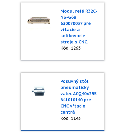
Modul relé R32C-
NS-G6B
630070037 pre
vŕtacie a
kolíkovacie
stroje s CNC.
Kód: 1265
Posuvný stôl
pneumatický
valec ACQ40x25S
641010140 pre
CNC vŕtacie
centrá
Kód: 1143