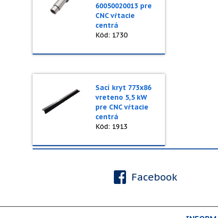
60050020013 pre
CNC vŕtacie
centrá
Kód: 1730
Sací kryt 773x86
vreteno 5,5 kW
pre CNC vŕtacie
centrá
Kód: 1913
Facebook