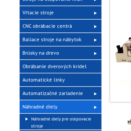
Vŕtacie stroje
CNC obrábacie centrá
Baliace stroje na nábytok
Brúsky na drevo
Obrábanie dverových krídel
Automatické linky
Automatizačné zariadenie
Náhradné diely
Náhradné diely pre olepovacie
stroje