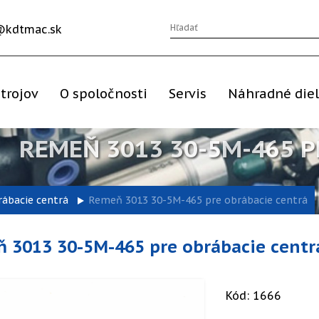
@kdtmac.sk
trojov
O spoločnosti
Servis
Náhradné die
REMEŇ 3013 30-5M-465 P
rábacie centrá
Remeň 3013 30-5M-465 pre obrábacie centrá
 3013 30-5M-465 pre obrábacie centr
Kód: 1666