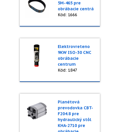
5M-465 pre
obrábacie centrá
Kód: 1666
Elektrovreteno
9KW ISO-30 CNC
obrábacie
centrum
Kód: 1847
Planétová
prevodovka CBT-
F204.8 pre
hydraulický stôl
KHA-2710 pre
obrábacie