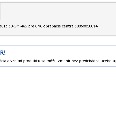
013 30-5M-465 pre CNC obrábacie centrá 60060010014.
R!
kácia a vzhľad produktu sa môžu zmeniť bez predchádzajúceho u