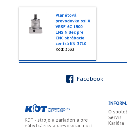
Planétová
prevodovka osi X
VRSF-6C-1500-
LNS Nidec pre
CNC obrábacie
centrá KN-3710
Kód: 3533
Facebook
INFORM
O spolo
Servis
KDT - stroje a zariadenia pre
Kariéra
nábytkársky a drevospracujúci