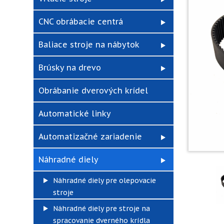
CNC obrábacie centrá
Baliace stroje na nábytok
Brúsky na drevo
Obrábanie dverových krídel
Automatické linky
Automatizačné zariadenie
Náhradné diely
Náhradné diely pre olepovacie
stroje
Náhradné diely pre stroje na
spracovanie dverného krídla