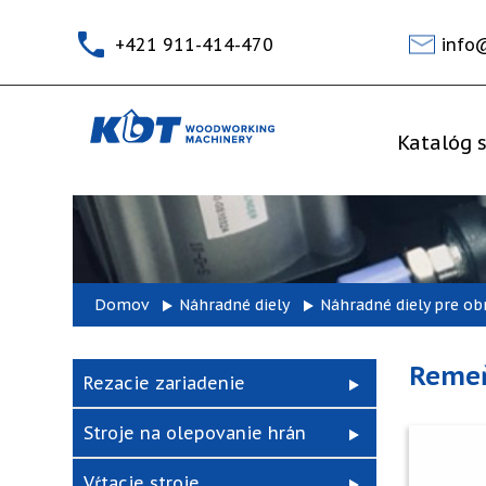
+421 911-414-470
info
Katalóg s
Domov
Náhradné diely
Náhradné diely pre ob
Remeň
Rezacie zariadenie
Stroje na olepovanie hrán
Vŕtacie stroje