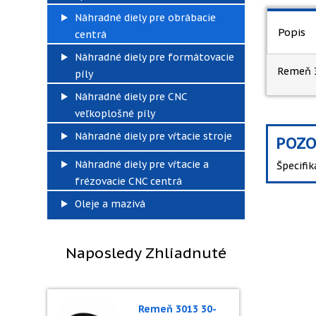
Náhradné diely pre obrábacie
Popis
centrá
Náhradné diely pre formátovacie
Remeň 3
píly
Náhradné diely pre CNC
veľkoplošné píly
Náhradné diely pre vŕtacie stroje
POZO
Náhradné diely pre vŕtacie a
Špecifi
frézovacie CNC centrá
Oleje a mazivá
Naposledy Zhliadnuté
Remeň 3013 30-