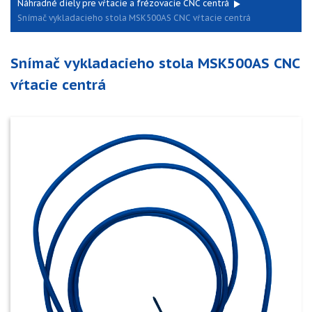
Náhradné diely pre vŕtacie a frézovacie CNC centrá
Snímač vykladacieho stola MSK500AS CNC vŕtacie centrá
Snímač vykladacieho stola MSK500AS CNC
vŕtacie centrá