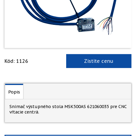
Kód: 1126
Zistite cenu
Popis
Snímač výstupného stola MSK500AS 621060035 pre CNC
vŕtacie centrá.