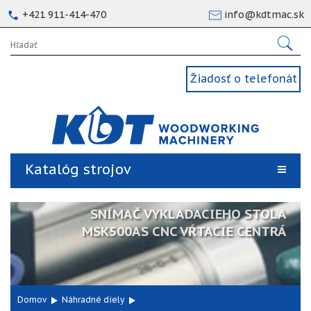
+421 911-414-470
info@kdtmac.sk
Žiadosť o telefonát
Katalóg strojov
SNÍMAČ VYKLADACIEHO STOLA
MSK500AS CNC VŔTACIE CENTRÁ
Domov
Náhradné diely