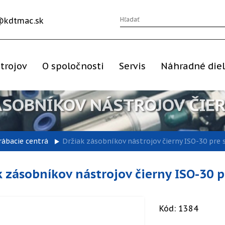
@kdtmac.sk
trojov
O spoločnosti
Servis
Náhradné die
ÁSOBNÍKOV NÁSTROJOV ČIER
rábacie centrá
Držiak zásobníkov nástrojov čierny ISO-30 pre 
k zásobníkov nástrojov čierny ISO-30 p
Kód: 1384