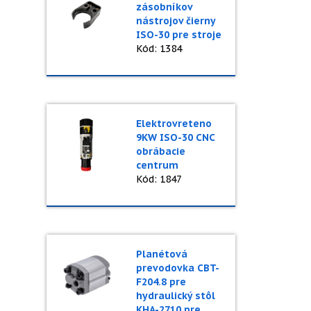
zásobníkov
nástrojov čierny
ISO-30 pre stroje
Kód: 1384
Elektrovreteno
9KW ISO-30 CNC
obrábacie
centrum
Kód: 1847
Planétová
prevodovka CBT-
F204.8 pre
hydraulický stôl
KHA-2710 pre