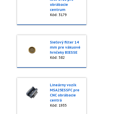
obrábacie
centrum
Kód: 3179
Sieťový filter 14
mm pre vákuové
hrnčeky BIESSE
Kód: 582
Lineárny vozík
MSA25ESSFC pre
CNC obrábacie
centrá
Kód: 1935