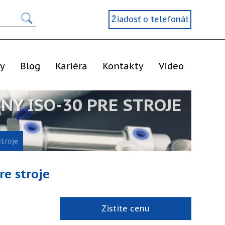
Žiadosť o telefonát
ly
Blog
Kariéra
Kontakty
Video
NY ISO-30 PRE STROJE
stroje
re stroje
Zistite cenu