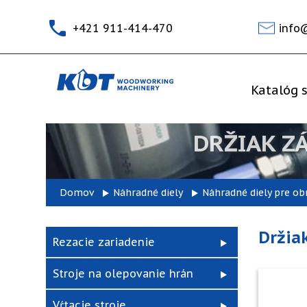
+421 911-414-470
info
Katalóg s
DRŽIAK Z
Domov
Náhradné diely
Náhradné diely pre ob
Držia
Rezacie zariadenie
Stroje na olepovanie hrán
Vŕtacie stroje