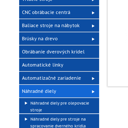
CNC obrábacie centrá
Baliace stroje na nábytok
Brúsky na drevo
Obrábanie dverových krídel
Automatické linky
Automatizačné zariadenie
Náhradné diely
Náhradné diely pre olepovacie
stroje
Náhradné diely pre stroje na
spracovanie dverného krídla