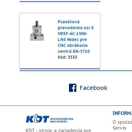
Planétová
prevodovka osi X
VRSF-6C-1500-
LNS Nidec pre
CNC obrábacie
centrá KN-3710
Kód: 3533
Facebook
INFORM
O spolo
Servis
KDT - stroje a zariadenia pre