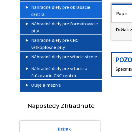
Náhradné diely pre obrábacie
Popis
centrá
Náhradné diely pre formátovacie
Držiak z
píly
Náhradné diely pre CNC
veľkoplošné píly
Náhradné diely pre vŕtacie stroje
POZO
Náhradné diely pre vŕtacie a
Špecifi
frézovacie CNC centrá
Oleje a mazivá
Naposledy Zhliadnuté
Držiak