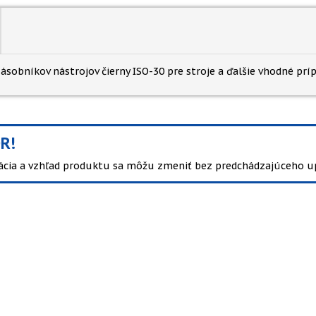
ásobníkov nástrojov čierny ISO-30 pre stroje a ďalšie vhodné príp
R!
kácia a vzhľad produktu sa môžu zmeniť bez predchádzajúceho u