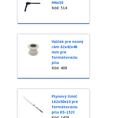
M6x30
Kód: 514
Valček pre nosný
rám 62x42x48
mm pre
formátovaciu
pílu
Kód: 408
Plynový tlmič
162x50x10 pre
formátovaciu
pílu KS-132C
Kód: 1479