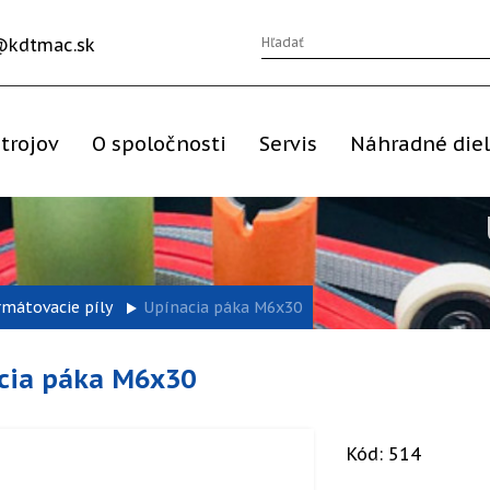
@kdtmac.sk
trojov
O spoločnosti
Servis
Náhradné die
rmátovacie píly
Upínacia páka M6x30
cia páka M6x30
Kód: 514