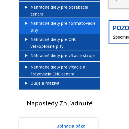
Náhradné diely pre obrábacie
centrá
Náhradné diely pre formátovacie
POZO
píly
Špecifi
Náhradné diely pre CNC
veľkoplošné píly
Náhradné diely pre vŕtacie stroje
Náhradné diely pre vŕtacie a
frézovacie CNC centrá
Oleje a mazivá
Naposledy Zhliadnuté
Upínacia páka