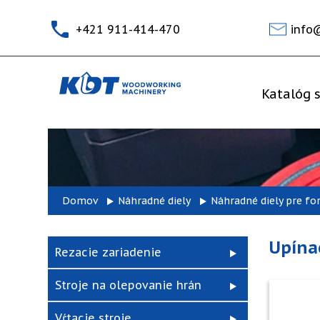
+421 911-414-470
info
Katalóg s
Domov
Náhradné diely
Náhradné diely pre fo
Upína
Rezacie zariadenie
Stroje na olepovanie hrán
Vŕtacie stroje