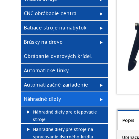
CNC obrábacie centrá
Baliace stroje na nábytok
Brúsky na drevo
Obrábanie dverových krídel
Automatické linky
Automatizačné zariadenie
Náhradné diely
Náhradné diely pre olepovacie
stroje
Popis
Náhradné diely pre stroje na
spracovanie dverného krídla
Upínaci