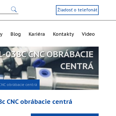
Žiadosť o telefonát
ly
Blog
Kariéra
Kontakty
Video
-038C CNC OBRÁBACIE
CENTRÁ
NC obrábacie centrá
c CNC obrábacie centrá