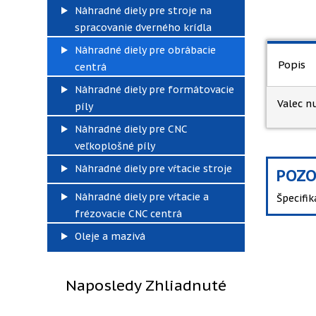
Náhradné diely pre stroje na
spracovanie dverného krídla
Náhradné diely pre obrábacie
Popis
centrá
Náhradné diely pre formátovacie
Valec n
píly
Náhradné diely pre CNC
veľkoplošné píly
Náhradné diely pre vŕtacie stroje
POZO
Náhradné diely pre vŕtacie a
Špecifi
frézovacie CNC centrá
Oleje a mazivá
Naposledy Zhliadnuté