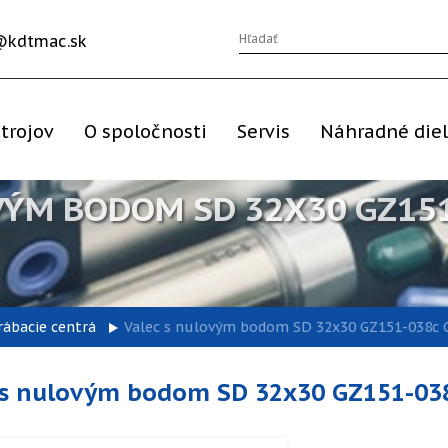
@kdtmac.sk
trojov
O spoločnosti
Servis
Náhradné die
VÝM BODOM SD 32X30 GZ151
rábacie centrá
Valec s nulovým bodom SD 32x30 GZ151-038c C
 s nulovým bodom SD 32x30 GZ151-038