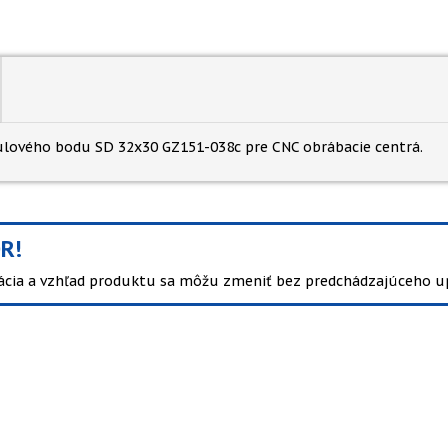
ulového bodu SD 32x30 GZ151-038c pre CNC obrábacie centrá.
R!
kácia a vzhľad produktu sa môžu zmeniť bez predchádzajúceho u