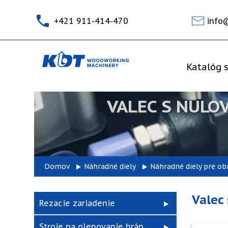
+421 911-414-470
info
Katalóg s
VALEC S NULO
Domov
Náhradné diely
Náhradné diely pre ob
Valec
Rezacie zariadenie
Stroje na olepovanie hrán