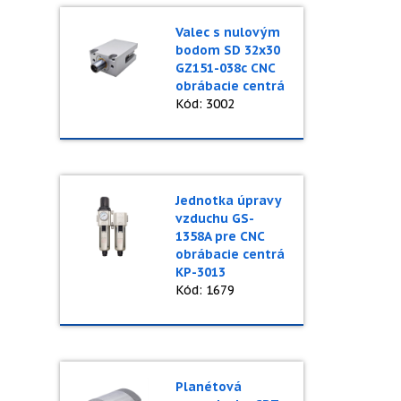
Valec s nulovým
bodom SD 32x30
GZ151-038c CNC
obrábacie centrá
Kód: 3002
Jednotka úpravy
vzduchu GS-
1358A pre CNC
obrábacie centrá
KP-3013
Kód: 1679
Planétová