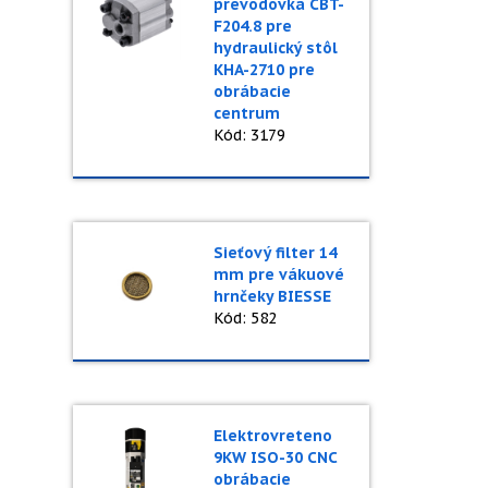
prevodovka CBT-
F204.8 pre
hydraulický stôl
KHA-2710 pre
obrábacie
centrum
Kód: 3179
Sieťový filter 14
mm pre vákuové
hrnčeky BIESSE
Kód: 582
Elektrovreteno
9KW ISO-30 CNC
obrábacie