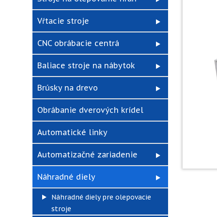
Vŕtacie stroje
CNC obrábacie centrá
Baliace stroje na nábytok
Brúsky na drevo
Obrábanie dverových krídel
Automatické linky
Automatizačné zariadenie
Náhradné diely
Náhradné diely pre olepovacie
stroje