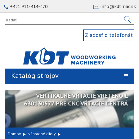
+421 911-414-470
info@kdtmac.sk
Žiadosť o telefonát
Katalóg strojov
VERTIKÁLNE VŔTACIE VRETENO L
630130577 PRE CNC VŔTACIE CENTRÁ
Domov
Náhradné diely