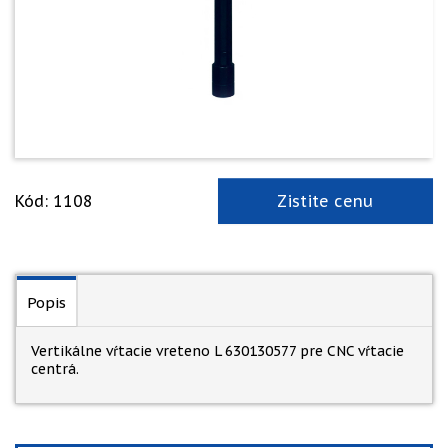
Kód: 1108
Zistite cenu
Popis
Vertikálne vŕtacie vreteno L 630130577 pre CNC vŕtacie
centrá.