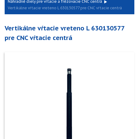
Náhradné diely pre vŕtacie a frézovacie CNC centrá
Vertikálne vŕtacie vreteno L 630130577 pre CNC vŕtacie centrá
Vertikálne vŕtacie vreteno L 630130577
pre CNC vŕtacie centrá