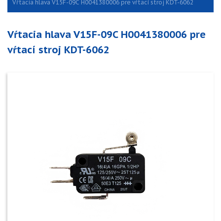
Vŕtacia hlava V15F-09C H0041380006 pre vŕtací stroj KDT-6062
Vŕtacia hlava V15F-09C H0041380006 pre
vŕtací stroj KDT-6062