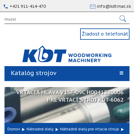
+421 911-414-470
info@kdtmac.sk
Žiadosť o telefonát
Katalóg strojov
VŔTACIA HLAVA V15F-09C H0041380006
PRE VŔTACÍ STROJ KDT-6062
Domov
Náhradné diely
Náhradné diely pre vŕtacie stroje