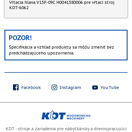
Vŕtacia hlava V15F-09C H0041380006 pre vŕtací stroj
KDT-6062
POZOR!
Špecifikácia a vzhľad produktu sa môžu zmeniť bez
predchádzajúceho upozornenia.
Facebook
Instagram
YouTube
KDT - stroje a zariadenia pre nábytkársky a drevospracujúci