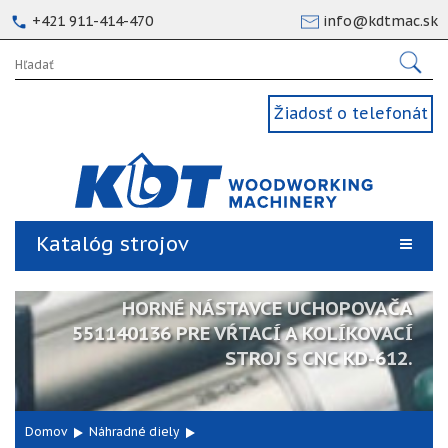
+421 911-414-470
info@kdtmac.sk
Žiadosť o telefonát
Katalóg strojov
HORNÉ NÁSTAVCE UCHOPOVAČA
551140136 PRE VŔTACÍ A KOLÍKOVACÍ
STROJ S CNC KD-612.
Domov
Náhradné diely