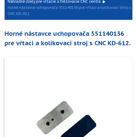
Náhradné diely pre vŕtacie a frézovacie CNC centrá
Horné nástavce uchopovača 551140136 pre vŕtací a kolíkovací stroj s
CNC KD-612.
Horné nástavce uchopovača 551140136
pre vŕtací a kolíkovací stroj s CNC KD-612.