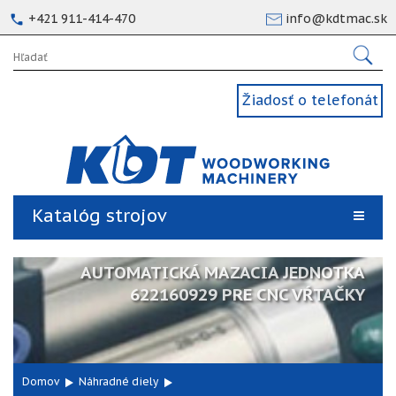
+421 911-414-470
info@kdtmac.sk
Žiadosť o telefonát
Katalóg strojov
AUTOMATICKÁ MAZACIA JEDNOTKA
622160929 PRE CNC VŔTAČKY
Domov
Náhradné diely