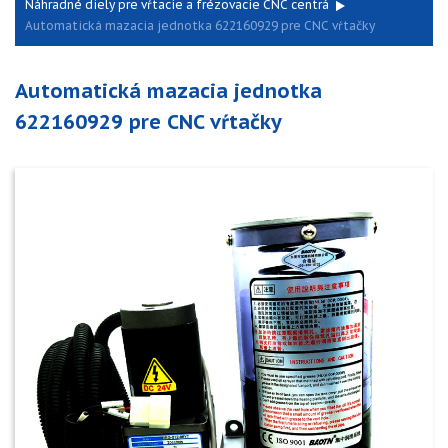
Náhradné diely pre vŕtacie a frézovacie CNC centrá
Automatická mazacia jednotka 622160929 pre CNC vŕtačky
Automatická mazacia jednotka
622160929 pre CNC vŕtačky