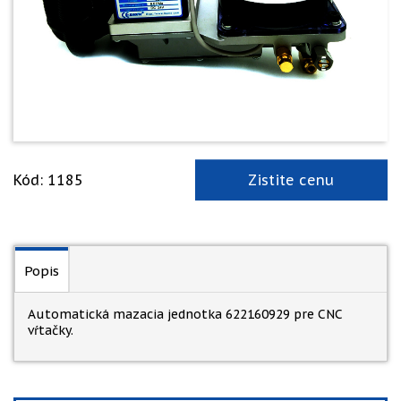
Kód: 1185
Zistite cenu
Popis
Automatická mazacia jednotka 622160929 pre CNC
vŕtačky.