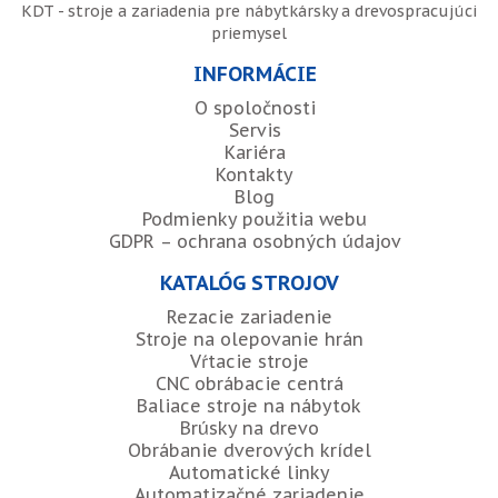
KDT - stroje a zariadenia pre nábytkársky a drevospracujúci
priemysel
INFORMÁCIE
O spoločnosti
Servis
Kariéra
Kontakty
Blog
Podmienky použitia webu
GDPR – ochrana osobných údajov
KATALÓG STROJOV
Rezacie zariadenie
Stroje na olepovanie hrán
Vŕtacie stroje
CNC obrábacie centrá
Baliace stroje na nábytok
Brúsky na drevo
Obrábanie dverových krídel
Automatické linky
Automatizačné zariadenie