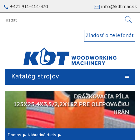
+421 911-414-470
info@kdtmac.sk
Žiadosť o telefonát
Katalóg strojov
DRÁŽKOVACIA PÍLA
125X25,4X3,5/2,2X18Z PRE OLEPOVAČKU
HRÁN
Domov
Náhradné diely