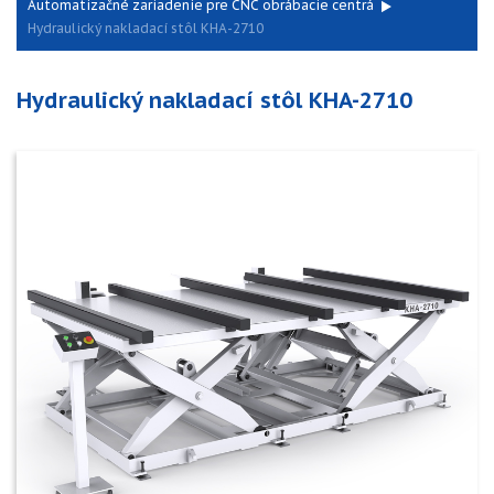
Automatizačné zariadenie pre CNC obrábacie centrá
Hydraulický nakladací stôl KHA-2710
Hydraulický nakladací stôl KHA-2710