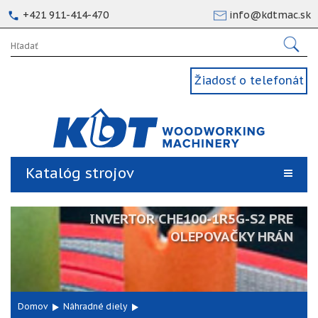
+421 911-414-470
info@kdtmac.sk
Žiadosť o telefonát
Katalóg strojov
INVERTOR CHE100-1R5G-S2 PRE
OLEPOVAČKY HRÁN
Domov
Náhradné diely