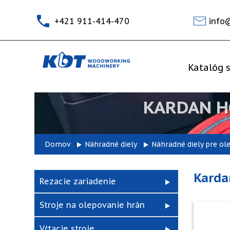
+421 911-414-470
info
Katalóg s
KARDAN H
Domov
Náhradné diely
Náhradné diely pre ol
Karda
Rezacie zariadenie
Stroje na olepovanie hrán
Vŕtacie stroje