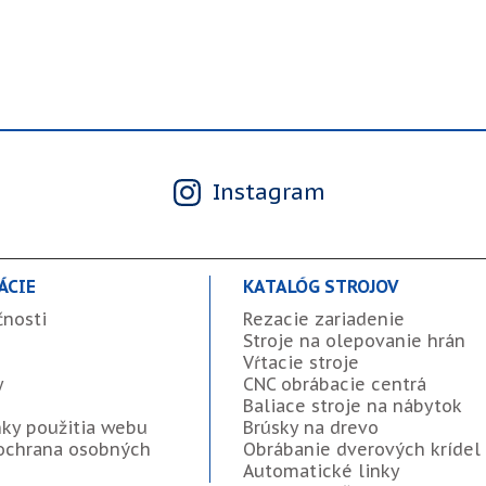
Instagram
ÁCIE
KATALÓG STROJOV
čnosti
Rezacie zariadenie
Stroje na olepovanie hrán
Vŕtacie stroje
y
CNC obrábacie centrá
Baliace stroje na nábytok
ky použitia webu
Brúsky na drevo
ochrana osobných
Obrábanie dverových krídel
Automatické linky