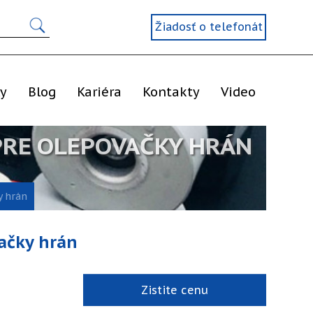
Žiadosť o telefonát
ly
Blog
Kariéra
Kontakty
Video
PRE OLEPOVAČKY HRÁN
y hrán
ačky hrán
Zistite cenu