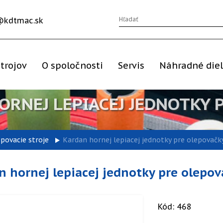
@kdtmac.sk
trojov
O spoločnosti
Servis
Náhradné die
ORNEJ LEPIACEJ JEDNOTKY 
epovacie stroje
Kardan hornej lepiacej jednotky pre olepovačk
n hornej lepiacej jednotky pre olepov
Kód: 468