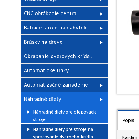
CNC obrábacie centrá
Baliace stroje na nábytok
Brúsky na drevo
Obrábanie dverových krídel
Automatické linky
Automatizačné zariadenie
Náhradné diely
Náhradné diely pre olepovacie
stroje
Popis
Náhradné diely pre stroje na
spracovanie dverného krídla
Kardan 