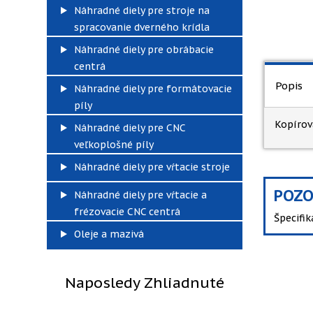
Náhradné diely pre stroje na
spracovanie dverného krídla
Náhradné diely pre obrábacie
centrá
Popis
Náhradné diely pre formátovacie
píly
Kopírov
Náhradné diely pre CNC
veľkoplošné píly
Náhradné diely pre vŕtacie stroje
POZO
Náhradné diely pre vŕtacie a
frézovacie CNC centrá
Špecifi
Oleje a mazivá
Naposledy Zhliadnuté