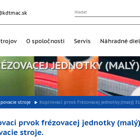
@kdtmac.sk
trojov
O spoločnosti
Servis
Náhradné die
ÉZOVACEJ JEDNOTKY (MALÝ)
epovacie stroje
Kopírovací prvok frézovacej jednotky (malý) 31
ovací prvok frézovacej jednotky (malý
acie stroje.