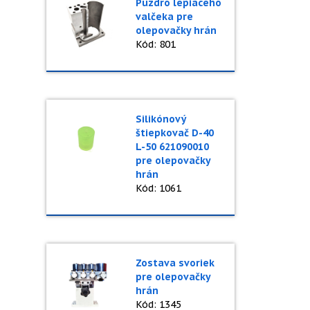
Puzdro lepiaceho
valčeka pre
olepovačky hrán
Kód: 801
Silikónový
štiepkovač D-40
L-50 621090010
pre olepovačky
hrán
Kód: 1061
Zostava svoriek
pre olepovačky
hrán
Kód: 1345