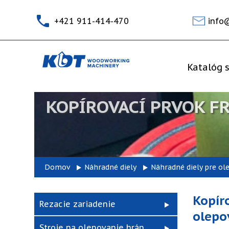
+421 911-414-470
info
Katalóg s
KOPÍROVACÍ PRVOK FR
Domov
Náhradné diely
Náhradné diely pre ol
Kopír
Rezacie zariadenie
olepov
Stroje na olepovanie hrán