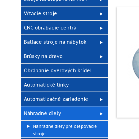
Vŕtacie stroje
CNC obrábacie centrá
Baliace stroje na nábytok
Brúsky na drevo
Obrábanie dverových krídel
Automatické linky
Automatizačné zariadenie
Náhradné diely
Náhradné diely pre olepovacie
stroje