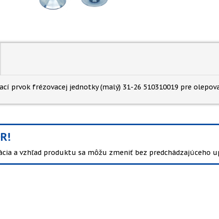
ací prvok frézovacej jednotky (malý) 31-26 510310019 pre olepova
R!
kácia a vzhľad produktu sa môžu zmeniť bez predchádzajúceho u