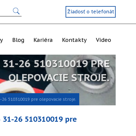
Žiadosť o telefonát
ly
Blog
Kariéra
Kontakty
Video
 31-26 510310019 PRE
OLEPOVACIE STROJE.
-26 510310019 pre olepovacie stroje.
) 31-26 510310019 pre