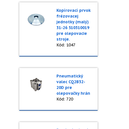
Kopírovací prvok
frézovacej
jednotky (malý)
31-26 510310019
pre olepovacie
stroje.
Kód: 1047
Pneumatický
valec CQ2B32-
20D pre
olepovačky hrán
Kód: 720